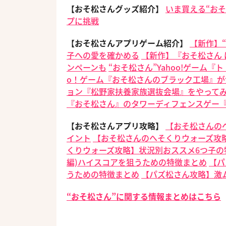
【おそ松さんグッズ紹介】
いま買える“おそ
プに挑戦
【おそ松さんアプリゲーム紹介】
【新作】“
子への愛を確かめる
【新作】『おそ松さん
ンペーンも
“おそ松さん”Yahoo!ゲー
o！ゲーム『おそ松さんのブラック工場』が
ョン『松野家扶養家族選抜会場』をやって
『おそ松さん』のタワーディフェンスゲー
【おそ松さんアプリ攻略】
【おそ松さんの
イント
【おそ松さんのへそくりウォーズ攻
くりウォーズ攻略】状況別おススメ6つ子の
編)ハイスコアを狙うための特徴まとめ
【パ
うための特徴まとめ
【パズ松さん攻略】激
“おそ松さん”に関する情報まとめはこちら