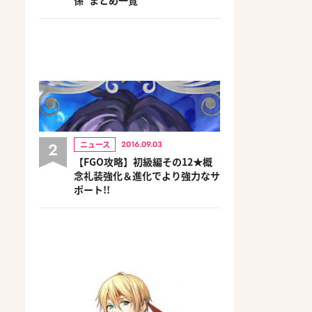
2
ニュース
2016.09.03
【FGO攻略】初級編その12★概
念礼装強化＆進化でより強力なサ
ポート!!