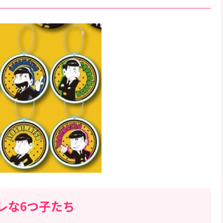
レな6つ子たち