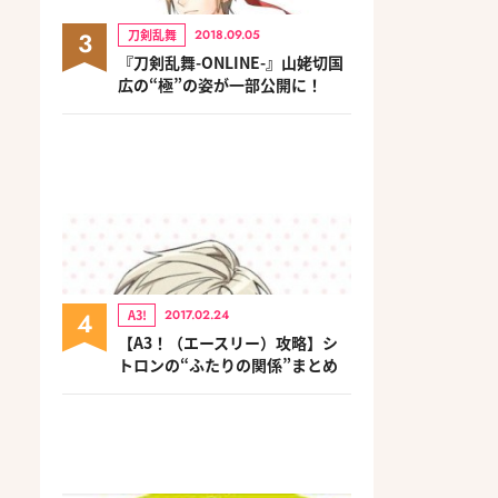
3
刀剣乱舞
2018.09.05
『刀剣乱舞-ONLINE-』山姥切国
広の“極”の姿が一部公開に！
4
A3!
2017.02.24
【A3！（エースリー）攻略】シ
トロンの“ふたりの関係”まとめ