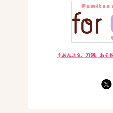
↑あんスタ、刀剣、おそ松