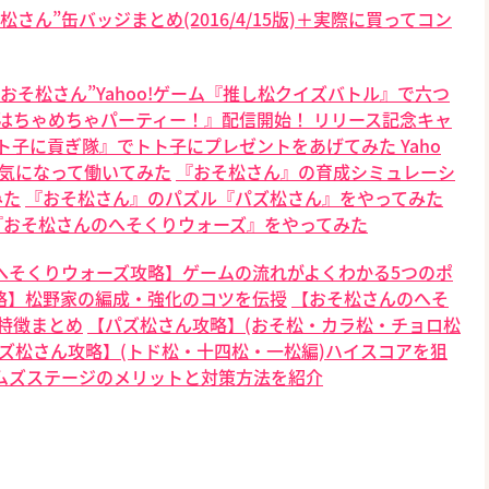
松さん”缶バッジまとめ(2016/4/15版)＋実際に買ってコン
おそ松さん”Yahoo!ゲーム『推し松クイズバトル』で六つ
 はちゃめちゃパーティー！』配信開始！ リリース記念キャ
ム『トト子に貢ぎ隊』でトト子にプレゼントをあげてみた
Yaho
気になって働いてみた
『おそ松さん』の育成シミュレーシ
みた
『おそ松さん』のパズル『パズ松さん』をやってみた
『おそ松さんのへそくりウォーズ』をやってみた
へそくりウォーズ攻略】ゲームの流れがよくわかる5つのポ
略】松野家の編成・強化のコツを伝授
【おそ松さんのへそ
特徴まとめ
【パズ松さん攻略】(おそ松・カラ松・チョロ松
ズ松さん攻略】(トド松・十四松・一松編)ハイスコアを狙
ムズステージのメリットと対策方法を紹介