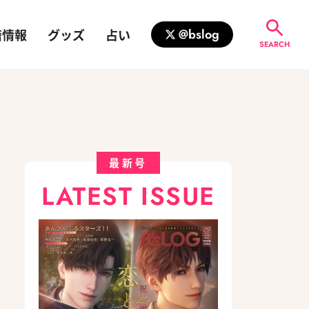
籍情報
グッズ
占い
@bslog
SEARCH
最新号
LATEST ISSUE