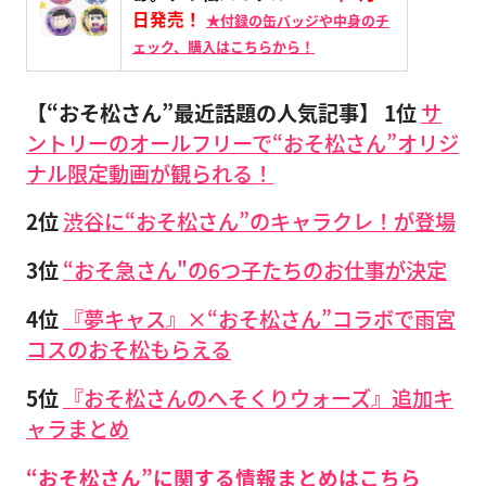
日発売！
★付録の缶バッジや中身のチ
ェック、購入はこちらから！
【“おそ松さん”最近話題の人気記事】
1位
サ
ントリーのオールフリーで“おそ松さん”オリジ
ナル限定動画が観られる！
2位
渋谷に“おそ松さん”のキャラクレ！が登場
3位
“おそ急さん"の6つ子たちのお仕事が決定
4位
『夢キャス』×“おそ松さん”コラボで雨宮
コスのおそ松もらえる
5位
『おそ松さんのへそくりウォーズ』追加キ
ャラまとめ
“おそ松さん”に関する情報まとめはこちら