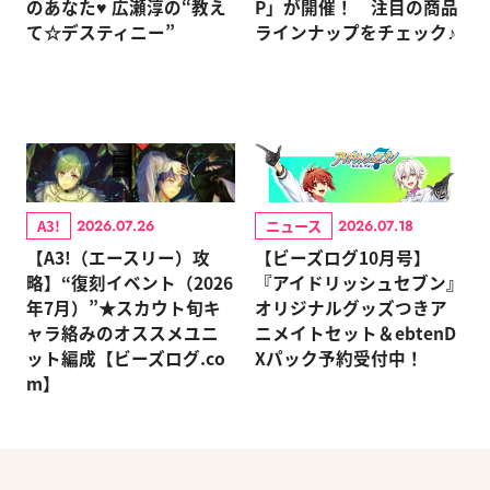
のあなた♥ 広瀬淳の“教え
P」が開催！ 注目の商品
て☆デスティニー”
ラインナップをチェック♪
A3!
ニュース
2026.07.26
2026.07.18
【A3!（エースリー）攻
【ビーズログ10月号】
略】“復刻イベント（2026
『アイドリッシュセブン』
年7月）”★スカウト旬キ
オリジナルグッズつきア
ャラ絡みのオススメユニ
ニメイトセット＆ebtenD
ット編成【ビーズログ.co
Xパック予約受付中！
m】