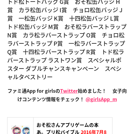
トド松トートバッグ G賞 おそ松缶バッジ H
賞 カラ松缶バッジ I賞 チョロ松缶バッジ J
賞 一松缶バッジ K賞 十四松缶バッジ L賞
トド松缶バッジ M賞 おそ松ラバーストラップ
N賞 カラ松ラバーストラップ O賞 チョロ松
ラバーストラップ P賞 一松ラバーストラップ
Q賞 十四松ラバーストラップ R賞 トド松ラ
バーストラップ ラストワン賞 スペシャルポ
スター ダブルチャンスキャンペーン スペシ
ャルタペストリー
ファミ通App for girlsの
Twitter
始めました！
女子向
けコンテンツ情報をチェック！
@girlsApp_m
おそ松さんアプリゲームの本
あ。プリ松バイブル
2016年7月8