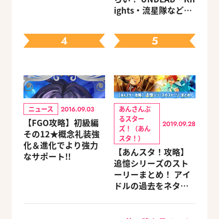
ights・流星隊など、
先輩たちの進路もチ
ェック
4
5
ニュース
あんさんぶ
2016.09.03
るスター
【FGO攻略】初級編
2019.09.28
ズ！（あん
その12★概念礼装強
スタ！）
化＆進化でより強力
【あんスタ！攻略】
なサポート!!
追憶シリーズのスト
ーリーまとめ！ アイ
ドルの過去をネタバ
レ込みで振り返りま
す