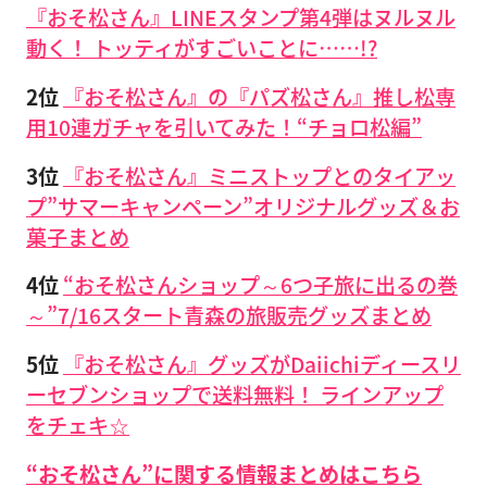
『おそ松さん』LINEスタンプ第4弾はヌルヌル
動く！ トッティがすごいことに……!?
2位
『おそ松さん』の『パズ松さん』推し松専
用10連ガチャを引いてみた！“チョロ松編”
3位
『おそ松さん』ミニストップとのタイアッ
プ”サマーキャンペーン”オリジナルグッズ＆お
菓子まとめ
4位
“おそ松さんショップ～6つ子旅に出るの巻
～”7/16スタート青森の旅販売グッズまとめ
5位
『おそ松さん』グッズがDaiichiディースリ
ーセブンショップで送料無料！ ラインアップ
をチェキ☆
“おそ松さん”に関する情報まとめはこちら