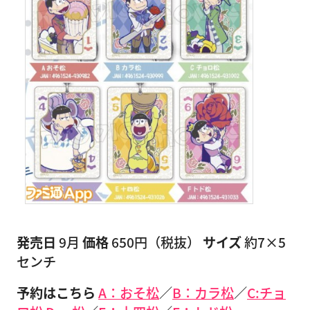
発売日
9月
価格
650円（税抜）
サイズ
約7×5
センチ
予約はこちら
A：おそ松
／
B：カラ松
／
C:チョ