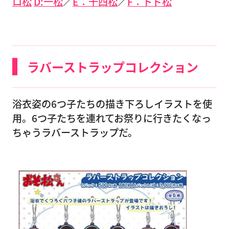
ロ松
D:一松
／
E：十四松
／
F：トド松
ラバーストラップコレクション
浴衣姿の6つ子たちの描き下ろしイラストを使
用。6つ子たちを連れてお祭りに行きたくなっ
ちゃうラバーストラップだ。