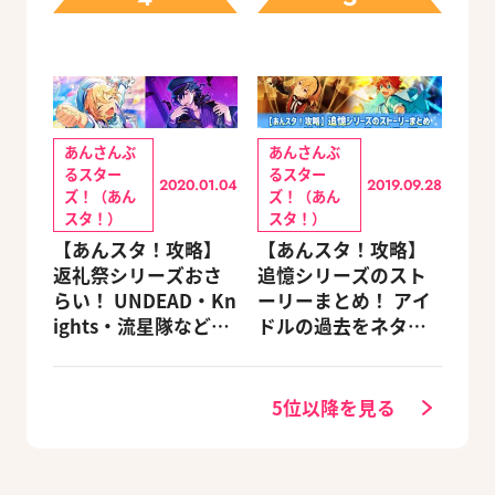
定セットも同時発売
あんさんぶ
あんさんぶ
るスター
るスター
2020.01.04
2019.09.28
ズ！（あん
ズ！（あん
スタ！）
スタ！）
【あんスタ！攻略】
【あんスタ！攻略】
返礼祭シリーズおさ
追憶シリーズのスト
らい！ UNDEAD・Kn
ーリーまとめ！ アイ
ights・流星隊など、
ドルの過去をネタバ
先輩たちの進路もチ
レ込みで振り返りま
ェック
す
5位以降を見る