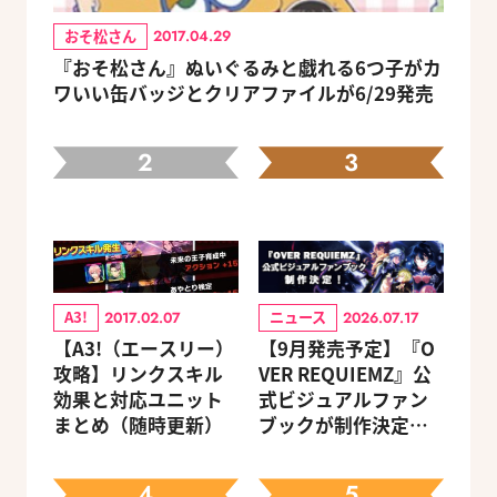
おそ松さん
2017.04.29
『おそ松さん』ぬいぐるみと戯れる6つ子がカ
ワいい缶バッジとクリアファイルが6/29発売
2
3
A3!
ニュース
2017.02.07
2026.07.17
【A3!（エースリー）
【9月発売予定】『O
攻略】リンクスキル
VER REQUIEMZ』公
効果と対応ユニット
式ビジュアルファン
まとめ（随時更新）
ブックが制作決定！
キャラクターを選べ
る豪華グッズ付き限
4
5