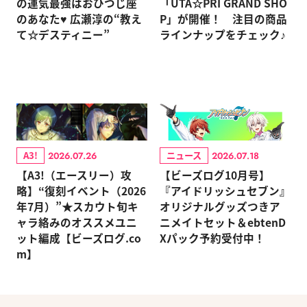
の運気最強はおひつじ座
「UTA☆PRI GRAND SHO
のあなた♥ 広瀬淳の“教え
P」が開催！ 注目の商品
て☆デスティニー”
ラインナップをチェック♪
A3!
ニュース
2026.07.26
2026.07.18
【A3!（エースリー）攻
【ビーズログ10月号】
略】“復刻イベント（2026
『アイドリッシュセブン』
年7月）”★スカウト旬キ
オリジナルグッズつきア
ャラ絡みのオススメユニ
ニメイトセット＆ebtenD
ット編成【ビーズログ.co
Xパック予約受付中！
m】