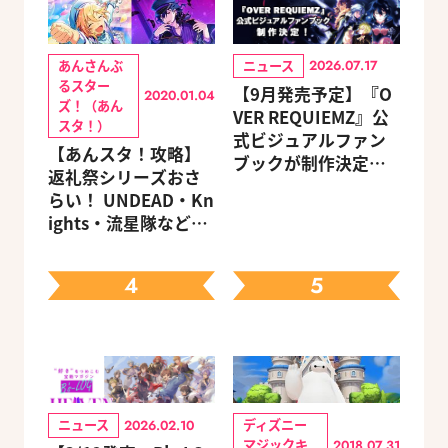
あんさんぶ
ニュース
2026.07.17
るスター
【9月発売予定】『O
2020.01.04
ズ！（あん
VER REQUIEMZ』公
スタ！）
式ビジュアルファン
【あんスタ！攻略】
ブックが制作決定！
返礼祭シリーズおさ
キャラクターを選べ
らい！ UNDEAD・Kn
る豪華グッズ付き限
ights・流星隊など、
定セットも同時発売
先輩たちの進路もチ
ェック
4
5
ニュース
ディズニー
2026.02.10
マジックキ
2018.07.31