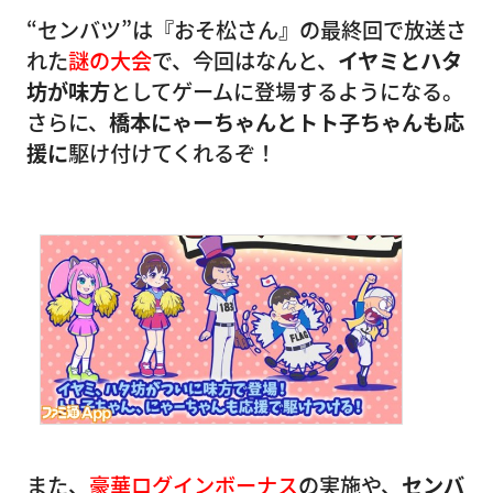
“センバツ”は『おそ松さん』の最終回で放送さ
れた
謎の大会
で、今回はなんと、
イヤミとハタ
坊が味方
としてゲームに登場するようになる。
さらに、
橋本にゃーちゃんとトト子ちゃんも応
援に
駆け付けてくれるぞ！
また、
豪華ログインボーナス
の実施や、
センバ