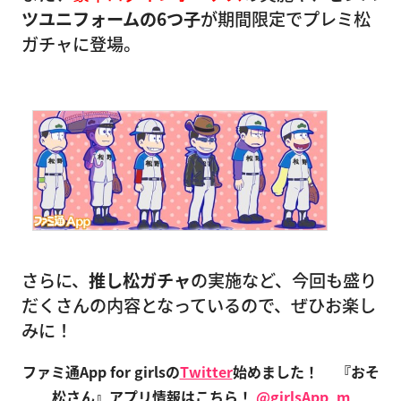
ツユニフォームの6つ子
が期間限定でプレミ松
ガチャに登場。
さらに、
推し松ガチャ
の実施など、今回も盛り
だくさんの内容となっているので、ぜひお楽し
みに！
ファミ通App for girlsの
Twitter
始めました！
『おそ
松さん』アプリ情報はこちら！
@girlsApp_m