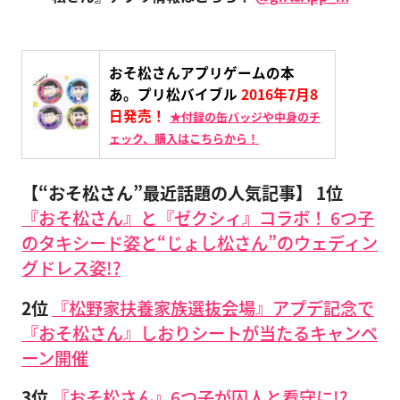
おそ松さんアプリゲームの本
あ。プリ松バイブル
2016年7月8
日発売！
★付録の缶バッジや中身のチ
ェック、購入はこちらから！
【“おそ松さん”最近話題の人気記事】
1位
『おそ松さん』と『ゼクシィ』コラボ！ 6つ子
のタキシード姿と“じょし松さん”のウェディン
グドレス姿!?
2位
『松野家扶養家族選抜会場』アプデ記念で
『おそ松さん』しおりシートが当たるキャンペ
ーン開催
3位
『おそ松さん』6つ子が囚人と看守に!?