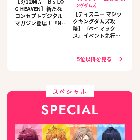
【3/12発売 B's-LO
ングダムズ
G HEAVEN】新たな
【ディズニー マジッ
コンセプトデジタル
クキングダムズ攻
マガジン登場！『NU:
略】『ベイマック
カーニバル』など、
ス』イベント先行体
人気作のオリジナル
験レポート
グッズ付きアニメイ
トセットが予約受付
5位以降を見る
中！
スペシャル
SPECIAL