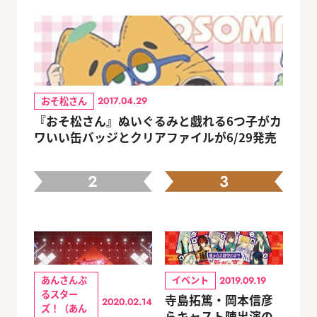
おそ松さん
2017.04.29
『おそ松さん』ぬいぐるみと戯れる6つ子がカ
ワいい缶バッジとクリアファイルが6/29発売
2
3
あんさんぶ
イベント
2019.09.19
るスター
寺島拓篤・岡本信彦
2020.02.14
ズ！（あん
らキャスト陣出演の