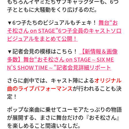
もちろんイヤミたちサブキャラクターも、6つ
子とともに大騒動をくり広げるのだ。
▼6つ子たちのビジュアルもチェキ！
舞台“お
そ松さん on STAGE”6つ子全員のキャストソロ
ビジュアルをまとめて公開！
▼記者会見の模様はこちら！
【新情報＆画像
多数】舞台“おそ松さん on STAGE～SIX ME
N’S SHOW TIME～”記者会見詳細リポート
さらに劇中では、キャスト陣による
オリジナル
曲のライブパフォーマンス
が行われることも決
定！
ポップな楽曲に乗せてユーモアたっぷりの物語
が展開する、まさに舞台だけの『おそ松さん』
を楽しめること間違いなしだ。