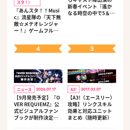
スタ！）
新春イベント『遙か
『あんスタ！！Musi
なる時空の中で5＆6
c』流星隊の『天下無
～新春の宴～』チケ
敵☆メテオレンジャ
ットのGAMECITY優
ー！』ゲームフルサ
先販売申込受付がス
イズMVが公開
タート！
4
5
ニュース
A3!
2026.07.17
2017.02.07
【9月発売予定】『O
【A3!（エースリー）
VER REQUIEMZ』公
攻略】リンクスキル
式ビジュアルファン
効果と対応ユニット
ブックが制作決定！
まとめ（随時更新）
キャラクターを選べ