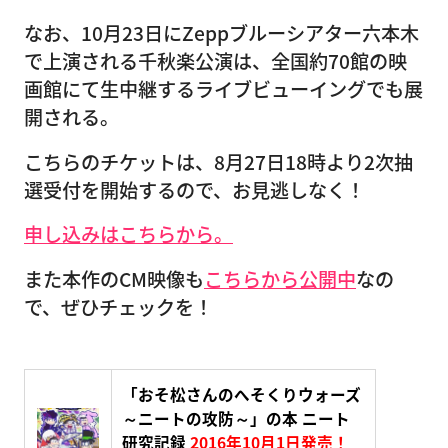
なお、10月23日にZeppブルーシアター六本木
で上演される千秋楽公演は、全国約70館の映
画館にて生中継するライブビューイングでも展
開される。
こちらのチケットは、8月27日18時より2次抽
選受付を開始するので、お見逃しなく！
申し込みはこちらから。
また本作のCM映像も
こちらから公開中
なの
で、ぜひチェックを！
「おそ松さんのへそくりウォーズ
～ニートの攻防～」の本 ニート
研究記録
2016年10月1日発売！