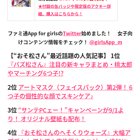
★付録の缶バッジや限定版のアクキー詳
細、購入はこちらから！
ファミ通App for girlsの
Twitter
始めました！
女子向
けコンテンツ情報をチェック！
@girlsApp_m
【“おそ松さん”最近話題の人気記事】
1位
『パズ松さん』注目の新キャラまとめ・桃太郎
やマーチング6つ子!?
2位
アートマスク（フェイスパック）第2弾！ 6
つ子の個性的な顔でスキンケア♪
3位
“サンテPCェー！”キャンペーンが9/1よ
り！ オリジナル壁紙も配布！
4位
『おそ松さんのへそくりウォーズ』大幅ア