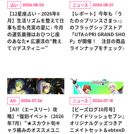
占い
ニュース
2026.08.02
2026.08.01
【12星座占い・2026年8
【レポート】今年も『う
月】生活リズムを整えて仕
たの☆プリンスさまっ♪』
事も恋も充実の夏に♪ 今月
のフラッグシップストア
の運気最強はおひつじ座
「UTA☆PRI GRAND SHO
のあなた♥ 広瀬淳の“教え
P」が開催！ 注目の商品
て☆デスティニー”
ラインナップをチェック♪
A3!
ニュース
2026.07.26
2026.07.18
【A3!（エースリー）攻
【ビーズログ10月号】
略】“復刻イベント（2026
『アイドリッシュセブン』
年7月）”★スカウト旬キ
オリジナルグッズつきア
ャラ絡みのオススメユニ
ニメイトセット＆ebtenD