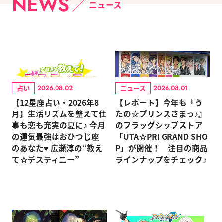
NEWS
ニュース
占い
ニュース
2026.08.02
2026.08.01
【12星座占い・2026年8
【レポート】今年も『う
月】生活リズムを整えて仕
たの☆プリンスさまっ♪』
事も恋も充実の夏に♪ 今月
のフラッグシップストア
の運気最強はおひつじ座
「UTA☆PRI GRAND SHO
のあなた♥ 広瀬淳の“教え
P」が開催！ 注目の商品
て☆デスティニー”
ラインナップをチェック♪