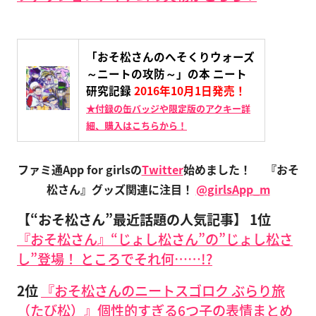
「おそ松さんのへそくりウォーズ
～ニートの攻防～」の本 ニート
研究記録
2016年10月1日発売！
★付録の缶バッジや限定版のアクキー詳
細、購入はこちらから！
ファミ通App for girlsの
Twitter
始めました！
『おそ
松さん』グッズ関連に注目！
@girlsApp_m
【“おそ松さん”最近話題の人気記事】
1位
『おそ松さん』“じょし松さん”の”じょし松さ
し”登場！ ところでそれ何……!?
2位
『おそ松さんのニートスゴロク ぶらり旅
（たび松）』個性的すぎる6つ子の表情まとめ