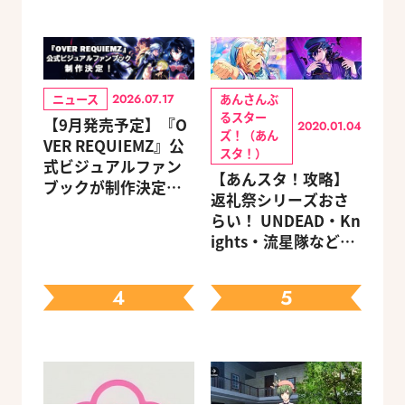
ニュース
あんさんぶ
2026.07.17
るスター
【9月発売予定】『O
2020.01.04
ズ！（あん
VER REQUIEMZ』公
スタ！）
式ビジュアルファン
【あんスタ！攻略】
ブックが制作決定！
返礼祭シリーズおさ
キャラクターを選べ
らい！ UNDEAD・Kn
る豪華グッズ付き限
ights・流星隊など、
定セットも同時発売
先輩たちの進路もチ
ェック
4
5