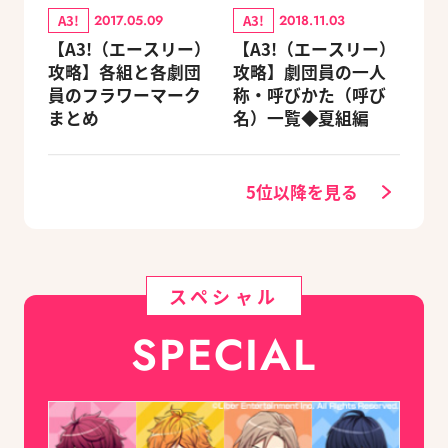
A3!
A3!
2017.05.09
2018.11.03
【A3!（エースリー）
【A3!（エースリー）
攻略】各組と各劇団
攻略】劇団員の一人
員のフラワーマーク
称・呼びかた（呼び
まとめ
名）一覧◆夏組編
5位以降を見る
スペシャル
SPECIAL