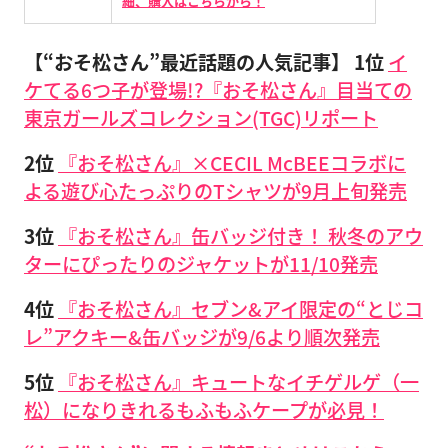
細、購入はこちらから！
【“おそ松さん”最近話題の人気記事】
1位
イ
ケてる6つ子が登場!?『おそ松さん』目当ての
東京ガールズコレクション(TGC)リポート
2位
『おそ松さん』×CECIL McBEEコラボに
よる遊び心たっぷりのTシャツが9月上旬発売
3位
『おそ松さん』缶バッジ付き！ 秋冬のアウ
ターにぴったりのジャケットが11/10発売
4位
『おそ松さん』セブン&アイ限定の“とじコ
レ”アクキー&缶バッジが9/6より順次発売
5位
『おそ松さん』キュートなイチゲルゲ（一
松）になりきれるもふもふケープが必見！