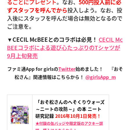
るごとにプレゼント
。なお、
500円投入前に必
ずスタッフを呼んでから
投入しよう。なお、投
入後にスタッフを呼んだ場合は無効となるので
ご注意を。
▼CECIL McBEEとのコラボは必見！
CECIL Mc
BEEコラボによる遊び心たっぷりのTシャツが
9月上旬発売
ファミ通App for girlsの
Twitter
始めました！
『おそ
松さん』関連情報はこちらから！
@girlsApp_m
「おそ松さんのへそくりウォーズ
～ニートの攻防～」の本 ニート
研究記録
2016年10月1日発売！
★付録の缶バッジや限定版のアクキー詳