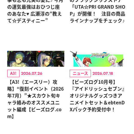
の運気最強はおひつじ座
「UTA☆PRI GRAND SHO
のあなた♥ 広瀬淳の“教え
P」が開催！ 注目の商品
て☆デスティニー”
ラインナップをチェック♪
A3!
ニュース
2026.07.26
2026.07.18
【A3!（エースリー）攻
【ビーズログ10月号】
略】“復刻イベント（2026
『アイドリッシュセブン』
年7月）”★スカウト旬キ
オリジナルグッズつきア
ャラ絡みのオススメユニ
ニメイトセット＆ebtenD
ット編成【ビーズログ.co
Xパック予約受付中！
m】