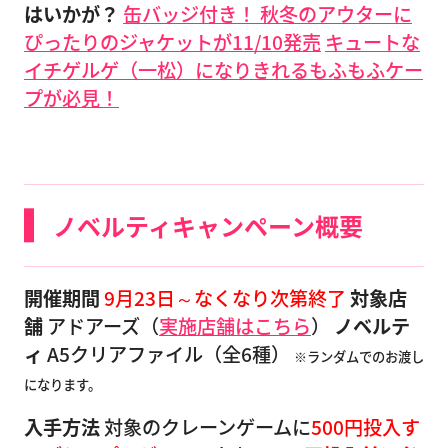
はいかが？
缶バッジ付き！ 秋冬のアウターに
ぴったりのジャケットが11/10発売
キュートな
イチゲルゲ（一松）になりきれるもふもふケー
プが必見！
ノベルティキャンペーン概要
開催期間
9月23日～なくなり次第終了
対象店
舗
アドアーズ（
実施店舗はこちら
）
ノベルテ
ィ
A5クリアファイル（全6種）
※ランダムでのお渡し
になります。
入手方法
対象のクレーンゲームに
500円投入す