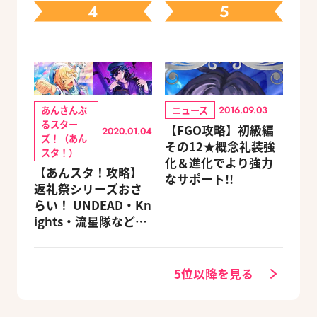
4
5
定セットも同時発売
あんさんぶ
ニュース
2016.09.03
るスター
【FGO攻略】初級編
2020.01.04
ズ！（あん
その12★概念礼装強
スタ！）
化＆進化でより強力
【あんスタ！攻略】
なサポート!!
返礼祭シリーズおさ
らい！ UNDEAD・Kn
ights・流星隊など、
先輩たちの進路もチ
ェック
5位以降を見る