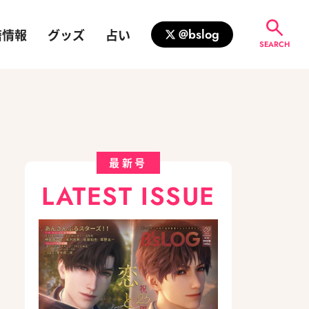
籍情報
グッズ
占い
@bslog
SEARCH
最新号
LATEST ISSUE