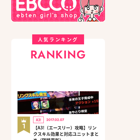
人気ランキング
RANKING
A3!
2017.02.07
1
【A3!（エースリー）攻略】リン
クスキル効果と対応ユニットまと
め（随時更新）