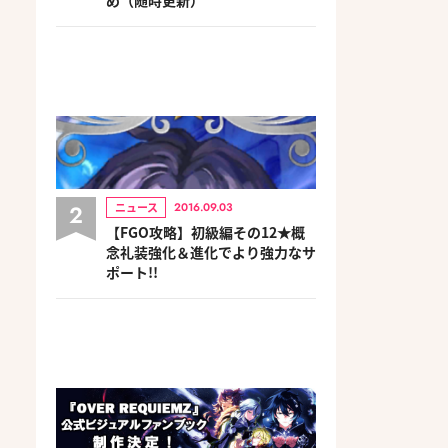
2
ニュース
2016.09.03
【FGO攻略】初級編その12★概
念礼装強化＆進化でより強力なサ
ポート!!