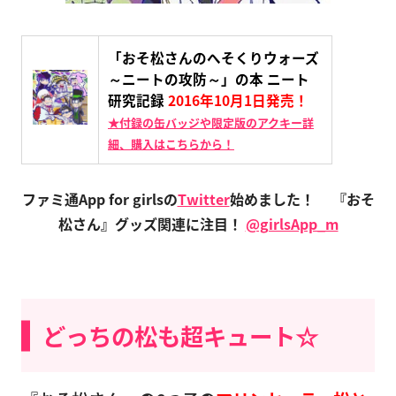
「おそ松さんのへそくりウォーズ
～ニートの攻防～」の本 ニート
研究記録
2016年10月1日発売！
★付録の缶バッジや限定版のアクキー詳
細、購入はこちらから！
ファミ通App for girlsの
Twitter
始めました！
『おそ
松さん』グッズ関連に注目！
@girlsApp_m
どっちの松も超キュート☆