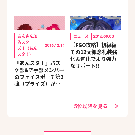
あんさんぶ
ニュース
2016.09.03
るスター
【FGO攻略】初級編
2016.12.14
ズ！（あん
その12★概念礼装強
スタ！）
化＆進化でより強力
『あんスタ！』バス
なサポート!!
ケ部&空手部メンバー
のフェイスポーチ第3
弾（プライズ）がこ
ちら
5位以降を見る