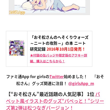
「おそ松さんのへそくりウォーズ
～ニートの攻防～」の本 ニート
研究記録
2016年10月1日発売！
★付録の缶バッジや限定版のアクキー詳
細、購入はこちらから！
ファミ通App for girlsの
Twitter
始めました！
『おそ
松さん』グッズ関連に注目！
@girlsApp_m
【“おそ松さん”最近話題の人気記事】
1位
パ
ペット風イラストのグッズ“パペっと！”シリー
ズ第2弾は松つなぎバージョン！