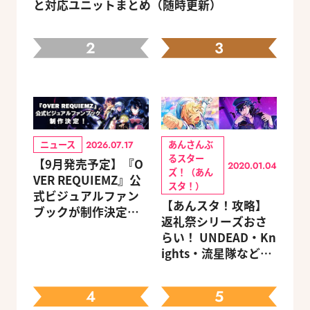
と対応ユニットまとめ（随時更新）
2
3
ニュース
あんさんぶ
2026.07.17
るスター
【9月発売予定】『O
2020.01.04
ズ！（あん
VER REQUIEMZ』公
スタ！）
式ビジュアルファン
【あんスタ！攻略】
ブックが制作決定！
返礼祭シリーズおさ
キャラクターを選べ
らい！ UNDEAD・Kn
る豪華グッズ付き限
ights・流星隊など、
定セットも同時発売
先輩たちの進路もチ
ェック
4
5