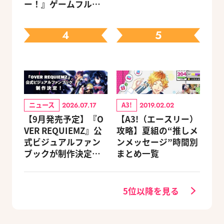
ー！』ゲームフルサ
先販売申込受付がス
イズMVが公開
タート！
4
5
ニュース
A3!
2026.07.17
2019.02.02
【9月発売予定】『O
【A3!（エースリー）
VER REQUIEMZ』公
攻略】夏組の“推しメ
式ビジュアルファン
ンメッセージ”時間別
ブックが制作決定！
まとめ一覧
キャラクターを選べ
る豪華グッズ付き限
定セットも同時発売
5位以降を見る