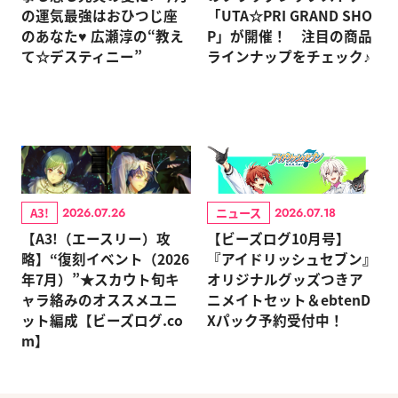
の運気最強はおひつじ座
「UTA☆PRI GRAND SHO
のあなた♥ 広瀬淳の“教え
P」が開催！ 注目の商品
て☆デスティニー”
ラインナップをチェック♪
A3!
ニュース
2026.07.26
2026.07.18
【A3!（エースリー）攻
【ビーズログ10月号】
略】“復刻イベント（2026
『アイドリッシュセブン』
年7月）”★スカウト旬キ
オリジナルグッズつきア
ャラ絡みのオススメユニ
ニメイトセット＆ebtenD
ット編成【ビーズログ.co
Xパック予約受付中！
m】