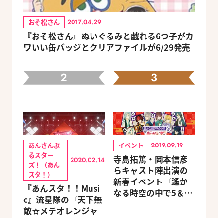
おそ松さん
2017.04.29
『おそ松さん』ぬいぐるみと戯れる6つ子がカ
ワいい缶バッジとクリアファイルが6/29発売
2
3
あんさんぶ
イベント
2019.09.19
るスター
寺島拓篤・岡本信彦
2020.02.14
ズ！（あん
らキャスト陣出演の
スタ！）
新春イベント『遙か
『あんスタ！！Musi
なる時空の中で5＆6
c』流星隊の『天下無
～新春の宴～』チケ
敵☆メテオレンジャ
ットのGAMECITY優