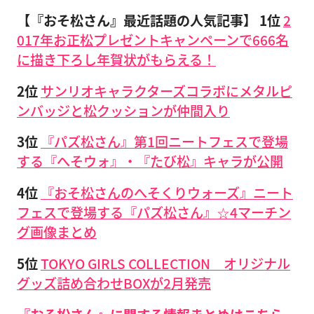
【『おそ松さん』最近話題の人気記事】
1位
2
017年お正松プレゼントキャンペーンで666名
に描き下ろし年賀状がもらえる！
2位
サンリオキャラクターズコラボにメタルピ
ンバッジと松クッションが仲間入り
3位
『パズ松さん』第1回ニートフェスで登場
する『へそウォ』・『たび松』キャラが公開
4位
『おそ松さんのへそくりウォーズ』ニート
フェスで登場する『パズ松さん』☆4マーチン
グ画像まとめ
5位
TOKYO GIRLS COLLECTION オリジナル
グッズ詰め合わせBOXが2月発売