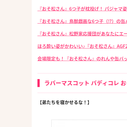
『おそ松さん』6つ子が枕投げ！ パジャマ
『おそ松さん』鳥獣戯画な6つ子（!?）の
『おそ松さん』松野家応援団があなたにエー
ほろ酔い姿がかわいい♪『おそ松さん』AGF
会場限定も！『おそ松さん』のれんや缶バッ
ラバーマスコット バディコレ 
【弟たちを寝かせるな！】