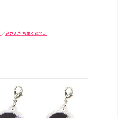
！
／
兄さんたち早く寝て。