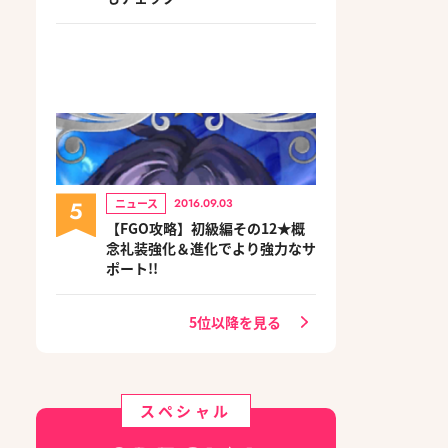
5
ニュース
2016.09.03
【FGO攻略】初級編その12★概
念礼装強化＆進化でより強力なサ
ポート!!
5位以降を見る
スペシャル