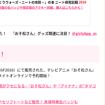
くりウォーズ～ニートの攻防～」の本 ニート研究記録
2016
付録の缶バッジや限定版のアクキー詳細、購入はこちらから！
した！
『おそ松さん』グッズ関連に注目！
@girlsApp_m
で！
AGF2016）にて販売された、テレビアニメ『おそ松さん』
メイトオンラインで予約開始！
感がクセになる♪『おそ松さん』や『アイナナ』の“タマコ
クやセリフトートなど販売！ 来場特典缶バッジも