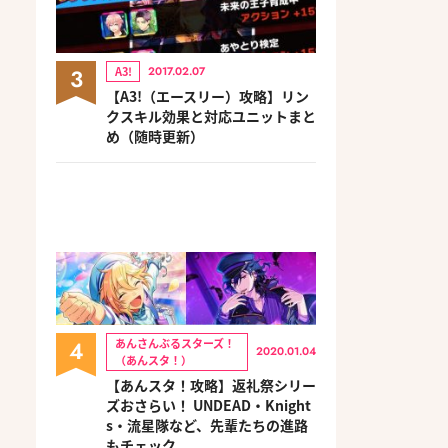
3
A3!
2017.02.07
【A3!（エースリー）攻略】リン
クスキル効果と対応ユニットまと
め（随時更新）
4
あんさんぶるスターズ！
2020.01.04
（あんスタ！）
【あんスタ！攻略】返礼祭シリー
ズおさらい！ UNDEAD・Knight
s・流星隊など、先輩たちの進路
もチェック