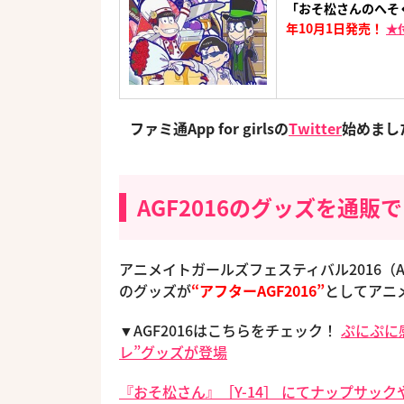
「おそ松さんのへそ
年10月1日発売！
★
ファミ通App for girlsの
Twitter
始めま
AGF2016のグッズを通販
アニメイトガールズフェスティバル2016（
のグッズが
“アフターAGF2016”
としてアニ
▼AGF2016はこちらをチェック！
ぷにぷに
レ”グッズが登場
『おそ松さん』［Y-14］ にてナップサッ