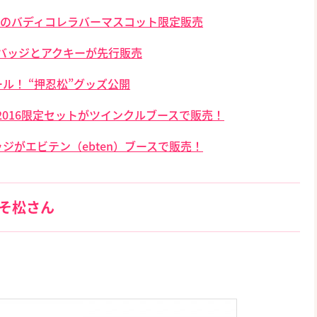
姿のバディコレラバーマスコット限定販売
缶バッジとアクキーが先行販売
ル！ “押忍松”グッズ公開
2016限定セットがツインクルブースで販売！
ジがエビテン（ebten）ブースで販売！
おそ松さん