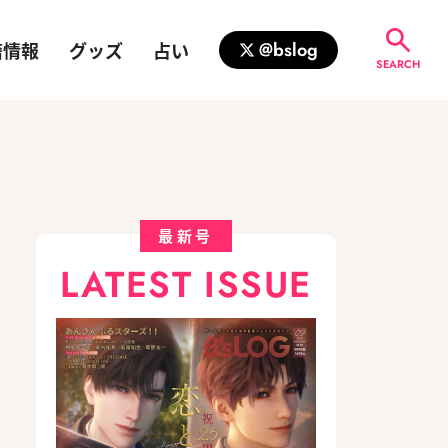
籍情報
グッズ
占い
@bslog
SEARCH
最新号
LATEST ISSUE