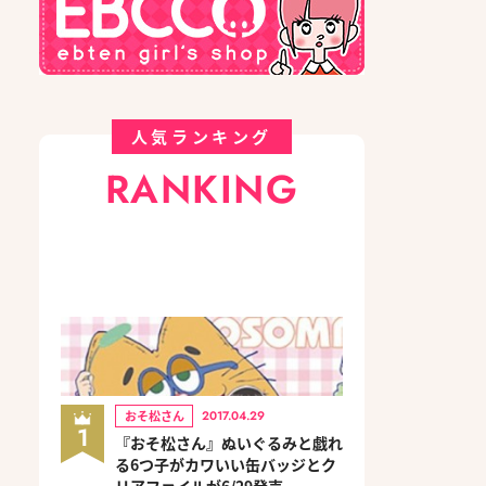
人気ランキング
RANKING
おそ松さん
2017.04.29
1
『おそ松さん』ぬいぐるみと戯れ
る6つ子がカワいい缶バッジとク
リアファイルが6/29発売