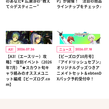
のあなた♥ 広瀬淳の“教え
P」が開催！ 注目の商品
て☆デスティニー”
ラインナップをチェック♪
A3!
ニュース
2026.07.26
2026.07.18
【A3!（エースリー）攻
【ビーズログ10月号】
略】“復刻イベント（2026
『アイドリッシュセブン』
年7月）”★スカウト旬キ
オリジナルグッズつきア
ャラ絡みのオススメユニ
ニメイトセット＆ebtenD
ット編成【ビーズログ.co
Xパック予約受付中！
m】