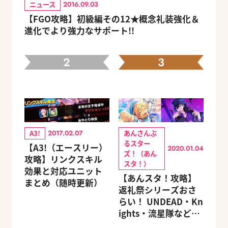
ニュース
2016.09.03
【FGO攻略】初級編その12★概念礼装強化＆
進化でより強力なサポート!!
2
3
A3!
あんさんぶ
2017.02.07
るスター
【A3!（エースリー）
2020.01.04
ズ！（あん
攻略】リンクスキル
スタ！）
効果と対応ユニット
【あんスタ！攻略】
まとめ（随時更新）
返礼祭シリーズおさ
らい！ UNDEAD・Kn
ights・流星隊など、
先輩たちの進路もチ