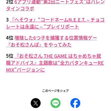
2位
6アプリ連動“第2回ニートフェス”はバレン
タインコラボ
3
『へそウォ』“コードネームN.E.E.T.～チョコ
レートは永遠に～”プレイリポート
4位
増殖した6つ子を捕獲する位置情報ゲー
『おそ松さんぽ』をやってみた
5位
『おそ松さん THE GAME はちゃめちゃ就
職アドバイス』主題歌は“全力バタンキューRE
MIX”バージョンに
このページをシェア