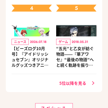
ェック
4
5
ニュース
ゲーム
2026.07.18
2018.05.31
【ビーズログ10月
“五光”と乙女が紡ぐ
号】『アイドリッシ
物語――『華アワ
ュセブン』オリジナ
セ』“最後の物語”へ
ルグッズつきアニメ
と続く軌跡を振り返
イトセット＆ebtenD
る【蛟編】
Xパック予約受付中！
5位以降を見る