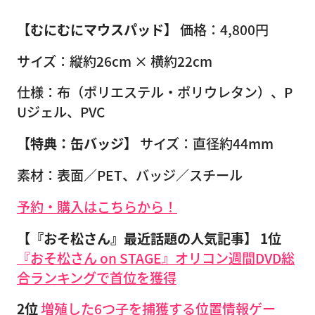
【むにむにマウスパッド】
価格：4,800円
サイズ：縦約26cm × 横約22cm
仕様：
布（ポリエステル・ポリウレタン）、P
Uジェル、PVC
【特典：缶バッジ】
サイズ：直径約44mm
素材：表面／PET、バッジ／スチール
予約・購入はこちらから！
【『おそ松さん』最近話題の人気記事】
1位
『おそ松さん on STAGE』オリコン週間DVD総
合ランキングで首位を獲得
2位
増殖した6つ子を捕獲する位置情報ゲー