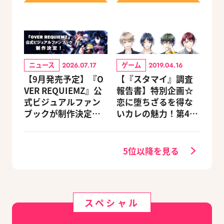
ニュース
ゲーム
2026.07.17
2019.04.16
【9月発売予定】『O
【『スタマイ』調査
VER REQUIEMZ』公
報告書】特別企画☆
式ビジュアルファン
恋に堕ちざるを得な
ブックが制作決定！
いカレの魅力！第4
キャラクターを選べ
回：Revel編
る豪華グッズ付き限
定セットも同時発売
5位以降を見る
スペシャル