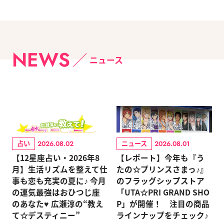
NEWS
ニュース
占い
ニュース
2026.08.02
2026.08.01
【12星座占い・2026年8
【レポート】今年も『う
月】生活リズムを整えて仕
たの☆プリンスさまっ♪』
事も恋も充実の夏に♪ 今月
のフラッグシップストア
の運気最強はおひつじ座
「UTA☆PRI GRAND SHO
のあなた♥ 広瀬淳の“教え
P」が開催！ 注目の商品
て☆デスティニー”
ラインナップをチェック♪