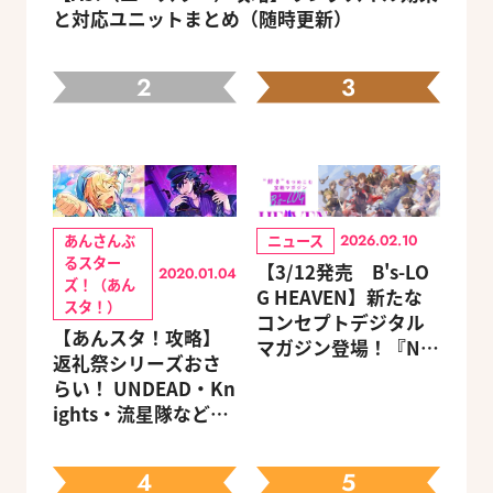
と対応ユニットまとめ（随時更新）
2
3
あんさんぶ
ニュース
2026.02.10
るスター
【3/12発売 B's-LO
2020.01.04
ズ！（あん
G HEAVEN】新たな
スタ！）
コンセプトデジタル
【あんスタ！攻略】
マガジン登場！『NU:
返礼祭シリーズおさ
カーニバル』など、
らい！ UNDEAD・Kn
人気作のオリジナル
ights・流星隊など、
グッズ付きアニメイ
先輩たちの進路もチ
トセットが予約受付
ェック
中！
4
5