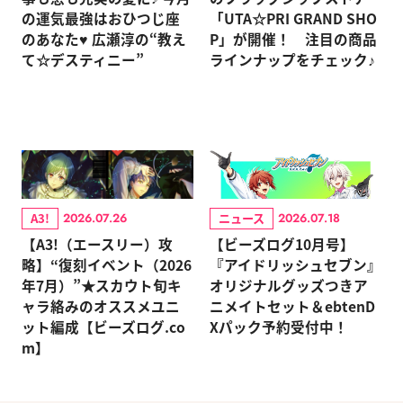
の運気最強はおひつじ座
「UTA☆PRI GRAND SHO
のあなた♥ 広瀬淳の“教え
P」が開催！ 注目の商品
て☆デスティニー”
ラインナップをチェック♪
A3!
ニュース
2026.07.26
2026.07.18
【A3!（エースリー）攻
【ビーズログ10月号】
略】“復刻イベント（2026
『アイドリッシュセブン』
年7月）”★スカウト旬キ
オリジナルグッズつきア
ャラ絡みのオススメユニ
ニメイトセット＆ebtenD
ット編成【ビーズログ.co
Xパック予約受付中！
m】