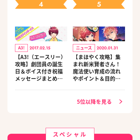
4
5
A3!
ニュース
2017.02.15
2020.01.31
【A3!（エースリー）
【まほやく攻略】集
攻略】劇団員の誕生
まれ新米賢者さん！
日＆ボイス付き祝福
魔法使い育成の流れ
メッセージまとめ
やポイント＆目的別
（※随時更新）
オススメスポットを
紹介《2020.11追加更
新》
5位以降を見る
スペシャル