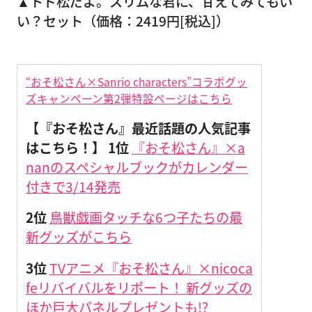
▲トド松だよ。スリムな君に、甘えてみてもい
い？セット（価格：2419円[税込]）
“おそ松さん×Sanrio characters”コラボグッ
ズキャンペーン第2弾特設ページはこちら
【『おそ松さん』最近話題の人気記事
はこちら！】
1位
『おそ松さん』×a
nanのスペシャルブックがカレンダー
付きで3/14発売
2位
鳥獣戯画タッチな6つ子たちの最
新グッズがこちら
3位
TVアニメ『おそ松さん』×nicoca
feリバイバルをリポート！ 新グッズの
ほか巨大パネルプレゼントも!?