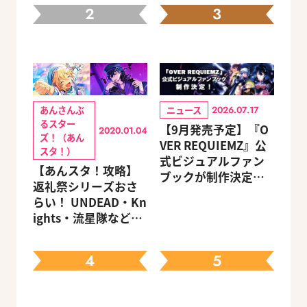
2
3
あんさんぶ
ニュース
2026.07.17
るスター
【9月発売予定】『O
2020.01.04
ズ！（あん
VER REQUIEMZ』公
スタ！）
式ビジュアルファン
【あんスタ！攻略】
ブックが制作決定！
返礼祭シリーズおさ
キャラクターを選べ
らい！ UNDEAD・Kn
る豪華グッズ付き限
ights・流星隊など、
定セットも同時発売
先輩たちの進路もチ
ェック
4
5