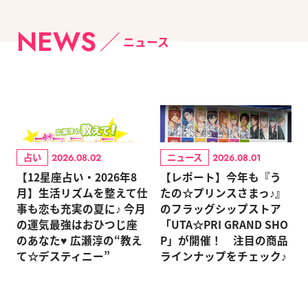
NEWS
ニュース
占い
ニュース
2026.08.02
2026.08.01
【12星座占い・2026年8
【レポート】今年も『う
月】生活リズムを整えて仕
たの☆プリンスさまっ♪』
事も恋も充実の夏に♪ 今月
のフラッグシップストア
の運気最強はおひつじ座
「UTA☆PRI GRAND SHO
のあなた♥ 広瀬淳の“教え
P」が開催！ 注目の商品
て☆デスティニー”
ラインナップをチェック♪