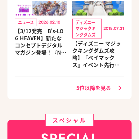
ニュース
ディズニー
2026.02.10
マジックキ
2018.07.31
【3/12発売 B's-LO
ングダムズ
G HEAVEN】新たな
【ディズニー マジッ
コンセプトデジタル
クキングダムズ攻
マガジン登場！『NU:
略】『ベイマック
カーニバル』など、
ス』イベント先行体
人気作のオリジナル
験レポート
グッズ付きアニメイ
トセットが予約受付
5位以降を見る
中！
スペシャル
SPECIAL