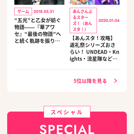
ゲーム
あんさんぶ
2018.05.31
るスター
“五光”と乙女が紡ぐ
2020.01.04
ズ！（あん
物語――『華アワ
スタ！）
セ』“最後の物語”へ
【あんスタ！攻略】
と続く軌跡を振り返
返礼祭シリーズおさ
る【蛟編】
らい！ UNDEAD・Kn
ights・流星隊など、
先輩たちの進路もチ
ェック
5位以降を見る
スペシャル
SPECIAL