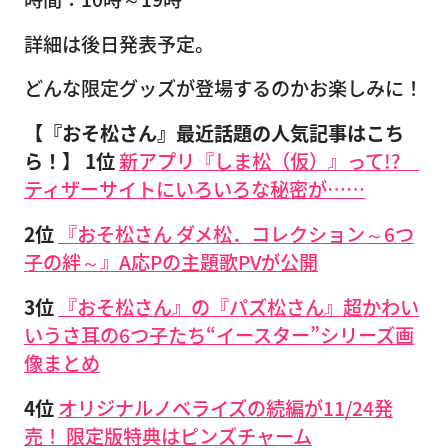
詳細は後日発表予定。
どんな限定グッズが登場するのかお楽しみに！
【『おそ松さん』最近話題の人気記事はこち
ら！】
1位
新アプリ『しま松（仮）』って!?
ティザーサイトにいろいろな秘密が……
2位
『おそ松さん ダメ松．コレクション～6つ
子の絆～』A応Pの主題歌PVが公開
3位
『おそ松さん』の『パズ松さん』超かわい
いうさ耳の6つ子たち“イースター”シリーズ画
像まとめ
4位
オリジナルノベライズの続編が11/24発
売！ 限定版特典はピンズチャーム