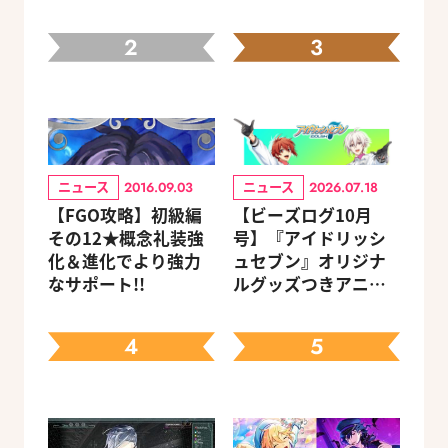
2
3
ニュース
ニュース
2016.09.03
2026.07.18
【FGO攻略】初級編
【ビーズログ10月
その12★概念礼装強
号】『アイドリッシ
化＆進化でより強力
ュセブン』オリジナ
なサポート!!
ルグッズつきアニメ
イトセット＆ebtenD
Xパック予約受付中！
4
5