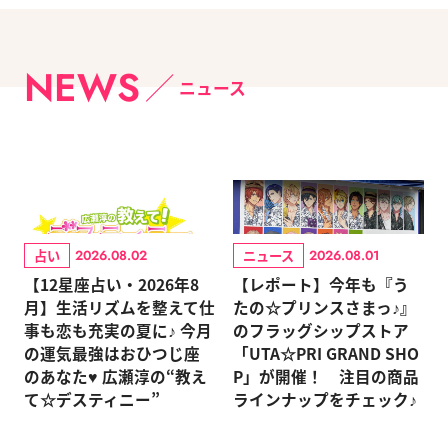
NEWS
ニュース
占い
ニュース
2026.08.02
2026.08.01
【12星座占い・2026年8
【レポート】今年も『う
月】生活リズムを整えて仕
たの☆プリンスさまっ♪』
事も恋も充実の夏に♪ 今月
のフラッグシップストア
の運気最強はおひつじ座
「UTA☆PRI GRAND SHO
のあなた♥ 広瀬淳の“教え
P」が開催！ 注目の商品
て☆デスティニー”
ラインナップをチェック♪