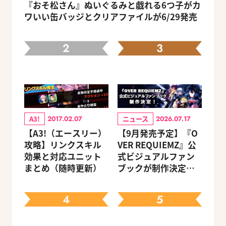
『おそ松さん』ぬいぐるみと戯れる6つ子がカ
ワいい缶バッジとクリアファイルが6/29発売
2
3
A3!
ニュース
2017.02.07
2026.07.17
【A3!（エースリー）
【9月発売予定】『O
攻略】リンクスキル
VER REQUIEMZ』公
効果と対応ユニット
式ビジュアルファン
まとめ（随時更新）
ブックが制作決定！
キャラクターを選べ
る豪華グッズ付き限
4
5
定セットも同時発売