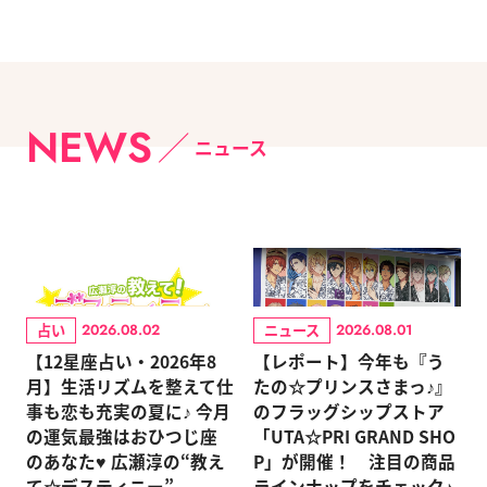
NEWS
ニュース
占い
ニュース
2026.08.02
2026.08.01
【12星座占い・2026年8
【レポート】今年も『う
月】生活リズムを整えて仕
たの☆プリンスさまっ♪』
事も恋も充実の夏に♪ 今月
のフラッグシップストア
の運気最強はおひつじ座
「UTA☆PRI GRAND SHO
のあなた♥ 広瀬淳の“教え
P」が開催！ 注目の商品
て☆デスティニー”
ラインナップをチェック♪