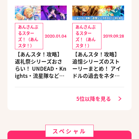
あんさんぶ
あんさんぶ
るスター
るスター
2020.01.04
2019.09.28
ズ！（あん
ズ！（あん
スタ！）
スタ！）
【あんスタ！攻略】
【あんスタ！攻略】
返礼祭シリーズおさ
追憶シリーズのスト
らい！ UNDEAD・Kn
ーリーまとめ！ アイ
ights・流星隊など、
ドルの過去をネタバ
先輩たちの進路もチ
レ込みで振り返りま
ェック
す
5位以降を見る
スペシャル