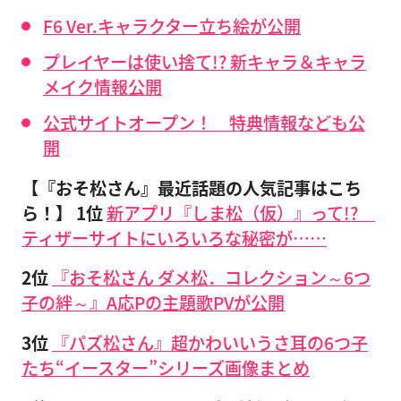
F6 Ver.キャラクター立ち絵が公開
プレイヤーは使い捨て!? 新キャラ＆キャラ
メイク情報公開
公式サイトオープン！ 特典情報なども公
開
【『おそ松さん』最近話題の人気記事はこち
ら！】
1位
新アプリ『しま松（仮）』って!?
ティザーサイトにいろいろな秘密が……
2位
『おそ松さん ダメ松．コレクション～6つ
子の絆～』A応Pの主題歌PVが公開
3位
『パズ松さん』超かわいいうさ耳の6つ子
たち“イースター”シリーズ画像まとめ