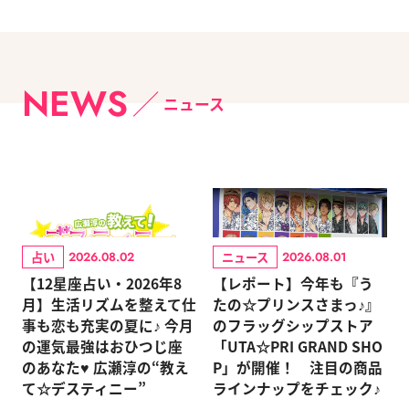
NEWS
ニュース
占い
ニュース
2026.08.02
2026.08.01
【12星座占い・2026年8
【レポート】今年も『う
月】生活リズムを整えて仕
たの☆プリンスさまっ♪』
事も恋も充実の夏に♪ 今月
のフラッグシップストア
の運気最強はおひつじ座
「UTA☆PRI GRAND SHO
のあなた♥ 広瀬淳の“教え
P」が開催！ 注目の商品
て☆デスティニー”
ラインナップをチェック♪