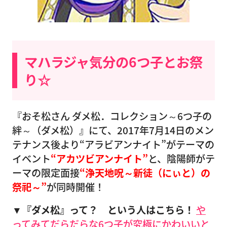
マハラジャ気分の6つ子とお祭
り☆
『おそ松さん ダメ松．コレクション～6つ子の
絆～（ダメ松）』にて、2017年7月14日のメン
テナンス後より“アラビアンナイト”がテーマの
イベント
“アカツビアンナイト”
と、陰陽師がテ
ーマの限定面接
“浄天地呪～新徒（にぃと）の
祭祀～”
が同時開催！
▼『ダメ松』って？ という人はこちら！
や
ってみてだらだらな6つ子が究極にかわいいと