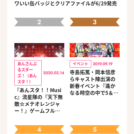
ワいい缶バッジとクリアファイルが6/29発売
2
3
あんさんぶ
イベント
2019.09.19
るスター
寺島拓篤・岡本信彦
2020.02.14
ズ！（あん
らキャスト陣出演の
スタ！）
新春イベント『遙か
『あんスタ！！Musi
なる時空の中で5＆6
c』流星隊の『天下無
～新春の宴～』チケ
敵☆メテオレンジャ
ットのGAMECITY優
ー！』ゲームフルサ
先販売申込受付がス
イズMVが公開
タート！
4
5