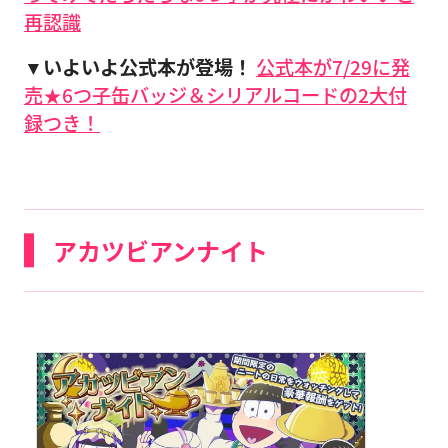
再認識
▼いよいよ公式本が登場！
公式本が7/29に発
売★6つ子缶バッジ＆シリアルコードの2大付
録つき！
アカツビアンナイト