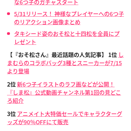
な6つ子のガチャスタート
5/31リリース！ 神様なプレイヤーへの6つ子
のリアクション画像まとめ
タキシード姿のおそ松と十四松を全員にプ
レゼント
【『おそ松さん』最近話題の人気記事】 1位
し
まむらのコラボバッグ3種とスニーカーが7/15
より登場
2位
新6つ子イラストのラフ画などが公開！
『しま松』公式動画チャンネル第1回の見どこ
ろ紹介
3位
アニメイト大特価セールでキャラクターグ
ッズが90％OFFにて販売