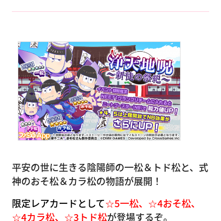
平安の世に生きる陰陽師の一松＆トド松と、式
神のおそ松＆カラ松の物語が展開！
限定レアカードとして
☆5一松、☆4おそ松、
☆4カラ松、☆3トド松
が登場するぞ。