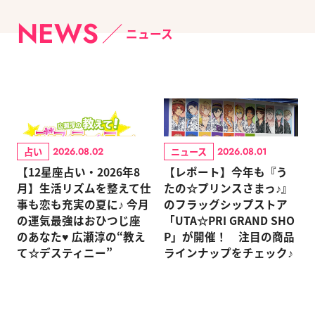
NEWS
ニュース
占い
ニュース
2026.08.02
2026.08.01
【12星座占い・2026年8
【レポート】今年も『う
月】生活リズムを整えて仕
たの☆プリンスさまっ♪』
事も恋も充実の夏に♪ 今月
のフラッグシップストア
の運気最強はおひつじ座
「UTA☆PRI GRAND SHO
のあなた♥ 広瀬淳の“教え
P」が開催！ 注目の商品
て☆デスティニー”
ラインナップをチェック♪