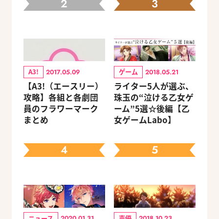
2
3
A3!
ゲーム
2017.05.09
2018.05.21
【A3!（エースリー）
ライター5人が選ぶ、
攻略】各組と各劇団
珠玉の“泣ける乙女ゲ
員のフラワーマーク
ーム”5選☆後編【乙
まとめ
女ゲームLabo】
4
5
ニュース
声優
2020.01.31
2018.10.23