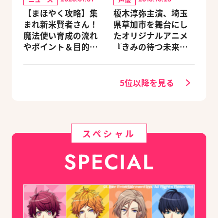
【まほやく攻略】集
榎木淳弥主演、埼玉
まれ新米賢者さん！
県草加市を舞台にし
魔法使い育成の流れ
たオリジナルアニメ
やポイント＆目的別
『きみの待つ未来
オススメスポットを
へ』予告編＆キャス
紹介《2020.11追加更
トコメント到着
新》
5位以降を見る
スペシャル
SPECIAL