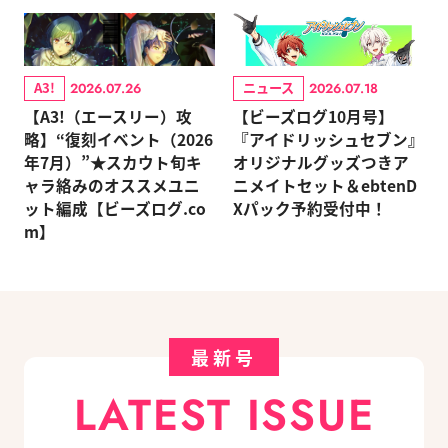
A3!
ニュース
2026.07.26
2026.07.18
【A3!（エースリー）攻
【ビーズログ10月号】
略】“復刻イベント（2026
『アイドリッシュセブン』
年7月）”★スカウト旬キ
オリジナルグッズつきア
ャラ絡みのオススメユニ
ニメイトセット＆ebtenD
ット編成【ビーズログ.co
Xパック予約受付中！
m】
最新号
LATEST ISSUE