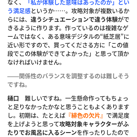
なく、
「私が体験した意味はあったのか」とい
う満足感
というか……。攻略対象が複数いるか
らには、
違うシチュエーションで違う体験
がで
きるように作ります。作っているのは複雑なゲ
ームではなく、ある意味デジタルの“紙芝居”に
近い形ですので、買ってくださる方に「この値
段でこの体験ができてよかった」と思って頂か
なければいけません。
――関係性のバランスを調整するのは難しそう
ですね。
樋口
難しいですね。一生懸命作ってもちょっ
と足りなかったかなと思うこともよくあります
し。初期は、たとえば
『緋色の欠片』
で満足度
を上げようと思って
攻略対象キャラクターがふ
たりでお風呂に入るシーン
を作ったりしたので