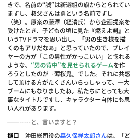
きで、名前の“誠”は新選組の旗からとられてい
ますし、叔父さんは勇という名前ですし
（笑）。原案の藤澤（経清氏）から企画提案を
受けたとき、子どもの頃に見た『燃えよ剣』と
いうTVドラマを思い出し、
「男の生き様を描
くのもアリだなぁ」
と思っていたので、プレイ
ヤーの方が「この男性がかっこいい」と惚れる
ような、
“男の背中”を見せられるゲーム
を作
ろうとしたのが『薄桜鬼』でした。それに共感
して頂ける方がたくさんいらっしゃって、一大
ブームにもなりましたね。私たちにとっても大
事なタイトルですし、キャラクター自体にも思
い入れがあります。
――……と、言いますと？
樋口
沖田総司役の
森久保祥太郎さん
は、
「ど