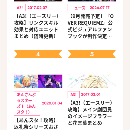
A3!
ニュース
2017.02.07
2026.07.17
【A3!（エースリー）
【9月発売予定】『O
攻略】リンクスキル
VER REQUIEMZ』公
効果と対応ユニット
式ビジュアルファン
まとめ（随時更新）
ブックが制作決定！
キャラクターを選べ
る豪華グッズ付き限
4
5
定セットも同時発売
あんさんぶ
A3!
2017.03.01
るスター
【A3!（エースリー）
2020.01.04
ズ！（あん
攻略】メイン劇団員
スタ！）
のイメージフラワー
【あんスタ！攻略】
と花言葉まとめ
返礼祭シリーズおさ