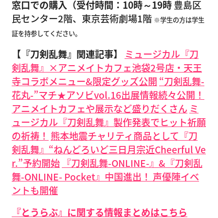
窓口での購入（受付時間：10時～19時
豊島区
民センター2階、東京芸術劇場1階
※学生の方は学生
証を持参してください。
【『刀剣乱舞』関連記事】
ミュージカル『刀
剣乱舞』×アニメイトカフェ池袋2号店・天王
寺コラボメニュー&限定グッズ公開
“刀剣乱舞-
花丸-”マチ★アソビvol.16出展情報続々公開！
アニメイトカフェや展示など盛りだくさん
ミ
ュージカル『刀剣乱舞』製作発表でヒット祈願
の祈祷！
熊本地震チャリティ商品として『刀
剣乱舞』“ねんどろいど三日月宗近Cheerful Ve
r.”予約開始
『刀剣乱舞-ONLINE-』&『刀剣乱
舞-ONLINE- Pocket』中国進出！ 声優陣イベ
ントも開催
『とうらぶ』に関する情報まとめはこちら