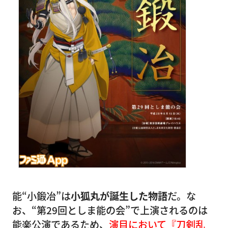
能“小鍛冶”は
小狐丸が誕生した物語
だ。な
お、“第29回としま能の会”で上演されるのは
能楽公演であるため、
演目において『刀剣乱