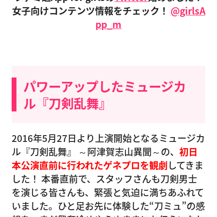
女子向けコンテンツ情報をチェック！
@girlsA
pp_m
パワーアップしたミュージカ
ル『刀剣乱舞』
2016年5月27日より上演開始となるミュージカ
ル『刀剣乱舞』 ～阿津賀志山異聞～の、
初日
本公演直前に行われたゲネプロを観劇
してきま
した！ 本番直前で、スタッフさんも刀剣男士
を演じる皆さんも、緊張と気迫に満ちあふれて
いました。ひと足お先に体験した“刀ミュ”の感