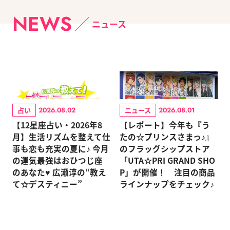
NEWS
ニュース
占い
ニュース
2026.08.02
2026.08.01
【12星座占い・2026年8
【レポート】今年も『う
月】生活リズムを整えて仕
たの☆プリンスさまっ♪』
事も恋も充実の夏に♪ 今月
のフラッグシップストア
の運気最強はおひつじ座
「UTA☆PRI GRAND SHO
のあなた♥ 広瀬淳の“教え
P」が開催！ 注目の商品
て☆デスティニー”
ラインナップをチェック♪