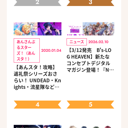
2
3
あんさんぶ
ニュース
2026.02.10
るスター
【3/12発売 B's-LO
2020.01.04
ズ！（あん
G HEAVEN】新たな
スタ！）
コンセプトデジタル
【あんスタ！攻略】
マガジン登場！『NU:
返礼祭シリーズおさ
カーニバル』など、
らい！ UNDEAD・Kn
人気作のオリジナル
ights・流星隊など、
グッズ付きアニメイ
先輩たちの進路もチ
トセットが予約受付
ェック
中！
4
5