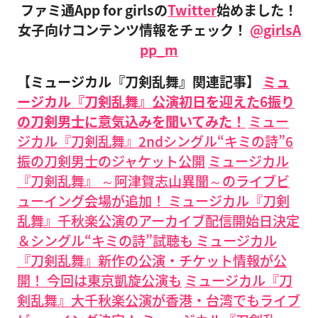
ファミ通App for girlsの
Twitter
始めました！
女子向けコンテンツ情報をチェック！
@girlsA
pp_m
【ミュージカル『刀剣乱舞』関連記事】
ミュ
ージカル『刀剣乱舞』公演初日を迎えた6振り
の刀剣男士に意気込みを聞いてみた！
ミュー
ジカル『刀剣乱舞』2ndシングル“キミの詩”6
振の刀剣男士のジャケット公開
ミュージカル
『刀剣乱舞』 ～阿津賀志山異聞～のライブビ
ューイング会場が追加！
ミュージカル『刀剣
乱舞』千秋楽公演のアーカイブ配信開始日決定
＆シングル“キミの詩”試聴も
ミュージカル
『刀剣乱舞』新作の公演・チケット情報が公
開！ 今回は東京凱旋公演も
ミュージカル『刀
剣乱舞』大千秋楽公演が香港・台湾でもライブ