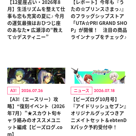
【12星座占い・2026年8
【レポート】今年も『う
月】生活リズムを整えて仕
たの☆プリンスさまっ♪』
事も恋も充実の夏に♪ 今月
のフラッグシップストア
の運気最強はおひつじ座
「UTA☆PRI GRAND SHO
のあなた♥ 広瀬淳の“教え
P」が開催！ 注目の商品
て☆デスティニー”
ラインナップをチェック♪
A3!
ニュース
2026.07.26
2026.07.18
【A3!（エースリー）攻
【ビーズログ10月号】
略】“復刻イベント（2026
『アイドリッシュセブン』
年7月）”★スカウト旬キ
オリジナルグッズつきア
ャラ絡みのオススメユニ
ニメイトセット＆ebtenD
ット編成【ビーズログ.co
Xパック予約受付中！
m】