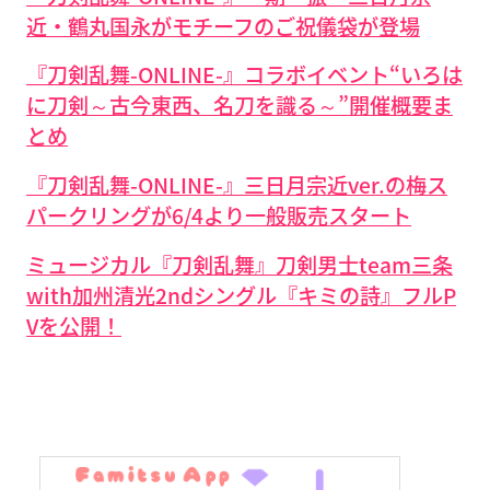
近・鶴丸国永がモチーフのご祝儀袋が登場
『刀剣乱舞-ONLINE-』コラボイベント“いろは
に刀剣～古今東西、名刀を識る～”開催概要ま
とめ
『刀剣乱舞-ONLINE-』三日月宗近ver.の梅ス
パークリングが6/4より一般販売スタート
ミュージカル『刀剣乱舞』刀剣男士team三条
with加州清光2ndシングル『キミの詩』フルP
Vを公開！