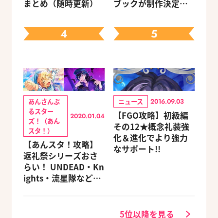
まとめ（随時更新）
ブックが制作決定！
キャラクターを選べ
る豪華グッズ付き限
4
5
定セットも同時発売
あんさんぶ
ニュース
2016.09.03
るスター
【FGO攻略】初級編
2020.01.04
ズ！（あん
その12★概念礼装強
スタ！）
化＆進化でより強力
【あんスタ！攻略】
なサポート!!
返礼祭シリーズおさ
らい！ UNDEAD・Kn
ights・流星隊など、
先輩たちの進路もチ
ェック
5位以降を見る