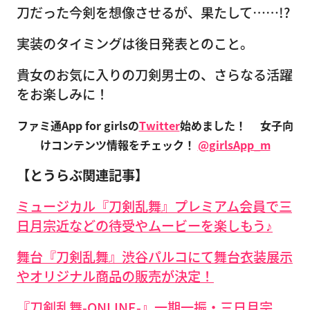
刀だった今剣を想像させるが、果たして……!?
実装のタイミングは後日発表とのこと。
貴女のお気に入りの刀剣男士の、さらなる活躍
をお楽しみに！
ファミ通App for girlsの
Twitter
始めました！
女子向
けコンテンツ情報をチェック！
@girlsApp_m
【とうらぶ関連記事】
ミュージカル『刀剣乱舞』プレミアム会員で三
日月宗近などの待受やムービーを楽しもう♪
舞台『刀剣乱舞』渋谷パルコにて舞台衣装展示
やオリジナル商品の販売が決定！
『刀剣乱舞-ONLINE-』一期一振・三日月宗