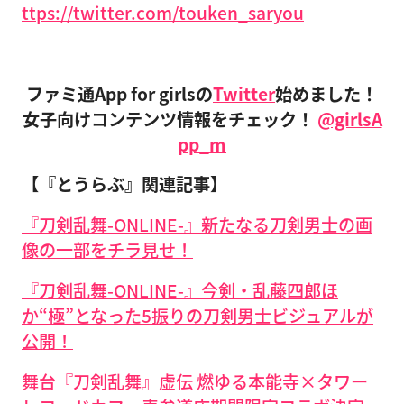
ttps://twitter.com/touken_saryou
ファミ通App for girlsの
Twitter
始めました！
女子向けコンテンツ情報をチェック！
@girlsA
pp_m
【『とうらぶ』関連記事】
『刀剣乱舞-ONLINE-』新たなる刀剣男士の画
像の一部をチラ見せ！
『刀剣乱舞-ONLINE-』今剣・乱藤四郎ほ
か“極”となった5振りの刀剣男士ビジュアルが
公開！
舞台『刀剣乱舞』虚伝 燃ゆる本能寺×タワー