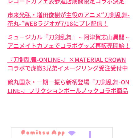
レコードカフェ表参道店期間限定コラボ決定
市来光弘・増田俊樹が主役のアニメ“刀剣乱舞-
花丸-”WEBラジオが7/18にプレ配信！
ミュージカル『刀剣乱舞』～阿津賀志山異聞～
アニメイトカフェでコラボグッズ再販売開始！
『刀剣乱舞-ONLINE-』×MATERIAL CROWN
コラボで虎徹3兄弟イメージリング受注受付中
鶴丸国永・一期一振ら新柄登場『刀剣乱舞-ON
LINE-』フリクションボールノックコラボ商品