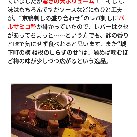
ていましたが
驚き
の大ボリューム
！ そして、
味はもちろんですがソースなどにもひと工夫
が。“
京鴨刺しの盛り合わせ”
の
レバ刺し
に
バ
ルサミコ酢
が掛かっていたので、レバーはクセ
があってちょっと……という方でも、酢の香り
と味で気にせず食べれると思います。また
“城
下町の梅 相模のしらすのせ”
は、噛めば噛むほ
ど梅の味が少しづつ広がるという逸品。