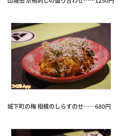
山城伝 京鴨刺しの盛り合わせ……1250円
城下町の梅 相模のしらすのせ……680円