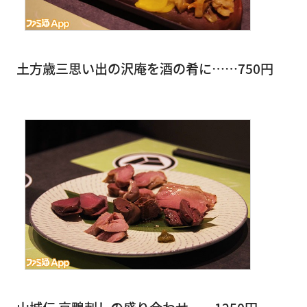
土方歳三思い出の沢庵を酒の肴に……750円