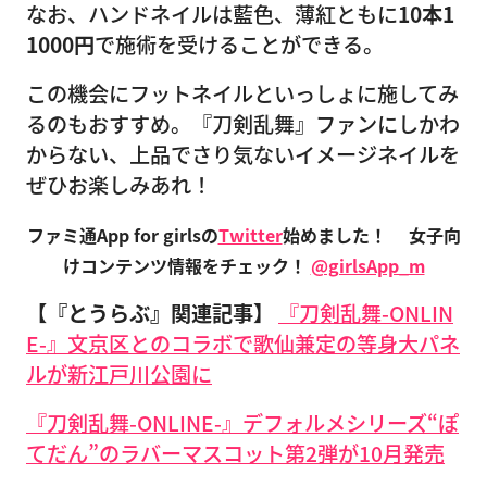
なお、ハンドネイルは藍色、薄紅ともに
10本1
1000円
で施術を受けることができる。
この機会にフットネイルといっしょに施してみ
るのもおすすめ。『刀剣乱舞』ファンにしかわ
からない、上品でさり気ないイメージネイルを
ぜひお楽しみあれ！
ファミ通App for girlsの
Twitter
始めました！
女子向
けコンテンツ情報をチェック！
@girlsApp_m
【『とうらぶ』関連記事】
『刀剣乱舞-ONLIN
E-』文京区とのコラボで歌仙兼定の等身大パネ
ルが新江戸川公園に
『刀剣乱舞-ONLINE-』デフォルメシリーズ“ぽ
てだん”のラバーマスコット第2弾が10月発売