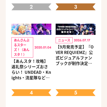
2
3
あんさんぶ
ニュース
2026.07.17
るスター
【9月発売予定】『O
2020.01.04
ズ！（あん
VER REQUIEMZ』公
スタ！）
式ビジュアルファン
【あんスタ！攻略】
ブックが制作決定！
返礼祭シリーズおさ
キャラクターを選べ
らい！ UNDEAD・Kn
る豪華グッズ付き限
ights・流星隊など、
定セットも同時発売
先輩たちの進路もチ
ェック
4
5