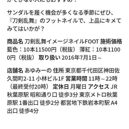
サンダルを履く機会が多くなる季節にぜひ、
『刀剣乱舞』のフットネイルで、上品にキメて
みてはいかが？
商品名
刀剣乱舞イメージネイルFOOT
施術価格
藍色：10本11500円（税抜） 薄紅：10本1100
0円（税抜）
取り扱い
2016年7月1日～
店舗名
あゆみーの
住所
東京都千代田区神田佐
久間町2-11 小林ビル1F
営業時間
11時～22時
（最終受付20時）
定休日
月曜日
アクセス
JR
秋葉原駅 昭和通り口 徒歩3分 東京メトロ秋葉
原駅 1番出口 徒歩2分 都営地下鉄岩本町駅 A4
出口 徒歩4分