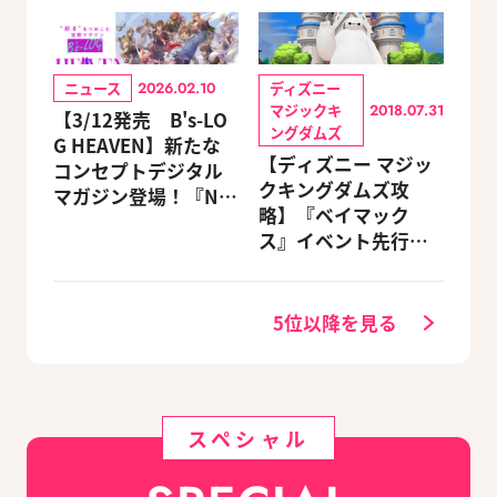
ニュース
ディズニー
2026.02.10
マジックキ
2018.07.31
【3/12発売 B's-LO
ングダムズ
G HEAVEN】新たな
【ディズニー マジッ
コンセプトデジタル
クキングダムズ攻
マガジン登場！『NU:
略】『ベイマック
カーニバル』など、
ス』イベント先行体
人気作のオリジナル
験レポート
グッズ付きアニメイ
トセットが予約受付
5位以降を見る
中！
スペシャル