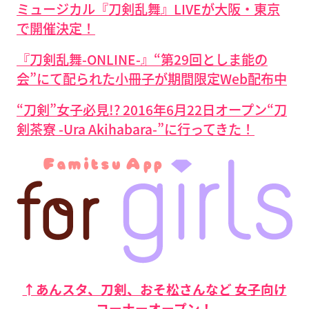
ミュージカル『刀剣乱舞』LIVEが大阪・東京
で開催決定！
『刀剣乱舞-ONLINE-』“第29回としま能の
会”にて配られた小冊子が期間限定Web配布中
“刀剣”女子必見!? 2016年6月22日オープン“刀
剣茶寮 -Ura Akihabara-”に行ってきた！
↑あんスタ、刀剣、おそ松さんなど 女子向け
コーナーオープン！