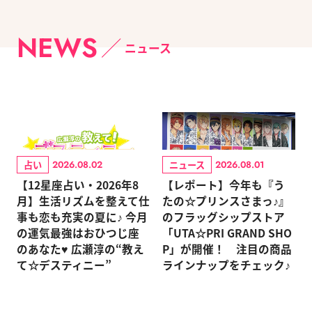
NEWS
ニュース
占い
ニュース
2026.08.02
2026.08.01
【12星座占い・2026年8
【レポート】今年も『う
月】生活リズムを整えて仕
たの☆プリンスさまっ♪』
事も恋も充実の夏に♪ 今月
のフラッグシップストア
の運気最強はおひつじ座
「UTA☆PRI GRAND SHO
のあなた♥ 広瀬淳の“教え
P」が開催！ 注目の商品
て☆デスティニー”
ラインナップをチェック♪