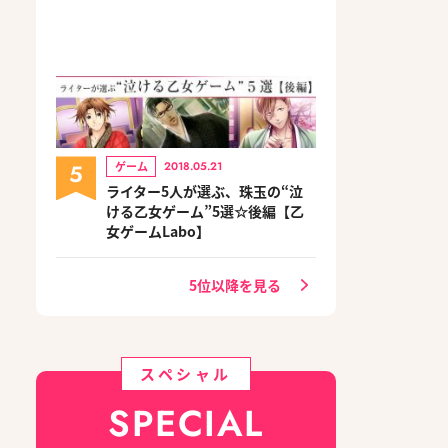
5
ゲーム
2018.05.21
ライター5人が選ぶ、珠玉の“泣
ける乙女ゲーム”5選☆後編【乙
女ゲームLabo】
5位以降を見る
スペシャル
SPECIAL