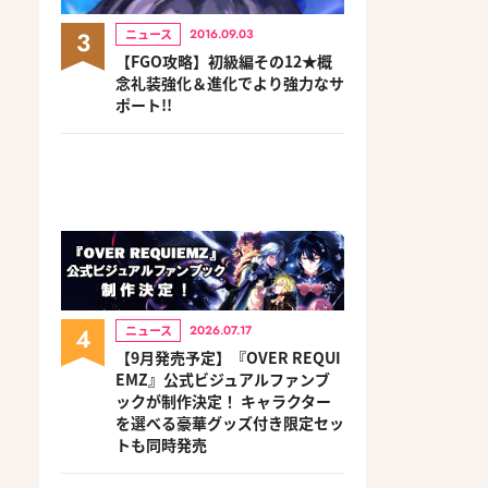
3
ニュース
2016.09.03
【FGO攻略】初級編その12★概
念礼装強化＆進化でより強力なサ
ポート!!
4
ニュース
2026.07.17
【9月発売予定】『OVER REQUI
EMZ』公式ビジュアルファンブ
ックが制作決定！ キャラクター
を選べる豪華グッズ付き限定セッ
トも同時発売