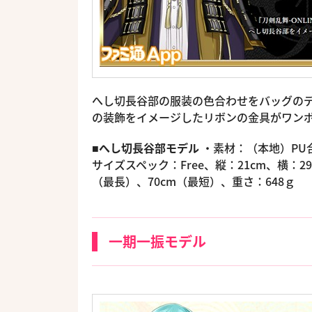
へし切長谷部の服装の色合わせをバッグの
の装飾をイメージしたリボンの金具がワン
■へし切長谷部モデル
・素材：（本地）PU
サイズスペック：Free、縦：21cm、横：2
（最長）、70cm（最短）、重さ：648ｇ
一期一振モデル