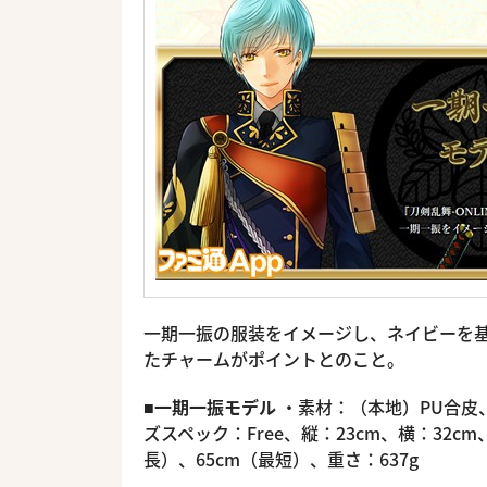
一期一振の服装をイメージし、ネイビーを
たチャームがポイントとのこと。
■一期一振モデル
・素材：（本地）PU合皮
ズスペック：Free、縦：23cm、横：32c
長）、65cm（最短）、重さ：637g