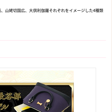
振、山姥切国広、大倶利伽羅それぞれをイメージした4種類