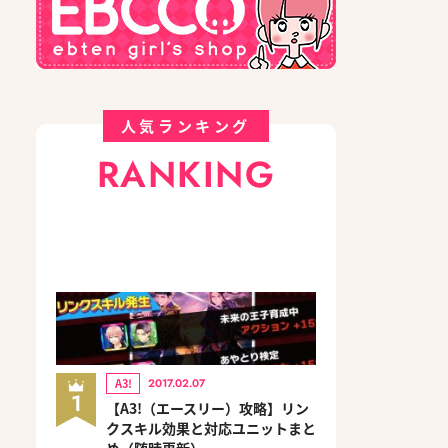
人気ランキング
RANKING
A3!
2017.02.07
1
【A3!（エースリー）攻略】リン
クスキル効果と対応ユニットまと
め（随時更新）