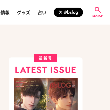
籍情報
グッズ
占い
@bslog
SEARCH
最新号
LATEST ISSUE