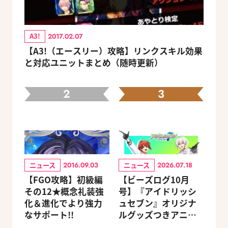
A3!
2017.02.07
【A3!（エースリー）攻略】リンクスキル効果
と対応ユニットまとめ（随時更新）
2
3
ニュース
ニュース
2016.09.03
2026.07.18
【FGO攻略】初級編
【ビーズログ10月
その12★概念礼装強
号】『アイドリッシ
化＆進化でより強力
ュセブン』オリジナ
なサポート!!
ルグッズつきアニメ
イトセット＆ebtenD