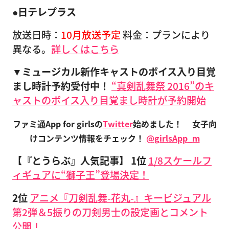
●日テレプラス
放送日時：
10月放送予定
料金：プランにより
異なる。
詳しくはこちら
▼ミュージカル新作キャストのボイス入り目覚
まし時計予約受付中！
“真剣乱舞祭 2016”のキ
ャストのボイス入り目覚まし時計が予約開始
ファミ通App for girlsの
Twitter
始めました！
女子向
けコンテンツ情報をチェック！
@girlsApp_m
【『とうらぶ』人気記事】
1位
1/8スケールフ
ィギュアに“獅子王”登場決定！
2位
アニメ『刀剣乱舞-花丸-』キービジュアル
第2弾＆5振りの刀剣男士の設定画とコメント
公開！