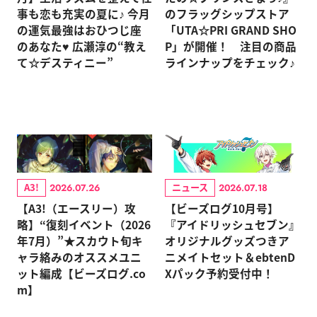
事も恋も充実の夏に♪ 今月
のフラッグシップストア
の運気最強はおひつじ座
「UTA☆PRI GRAND SHO
のあなた♥ 広瀬淳の“教え
P」が開催！ 注目の商品
て☆デスティニー”
ラインナップをチェック♪
A3!
ニュース
2026.07.26
2026.07.18
【A3!（エースリー）攻
【ビーズログ10月号】
略】“復刻イベント（2026
『アイドリッシュセブン』
年7月）”★スカウト旬キ
オリジナルグッズつきア
ャラ絡みのオススメユニ
ニメイトセット＆ebtenD
ット編成【ビーズログ.co
Xパック予約受付中！
m】