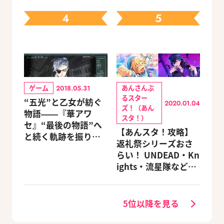
Xパック予約受付中！
4
5
ゲーム
あんさんぶ
2018.05.31
るスター
“五光”と乙女が紡ぐ
2020.01.04
ズ！（あん
物語――『華アワ
スタ！）
セ』“最後の物語”へ
【あんスタ！攻略】
と続く軌跡を振り返
返礼祭シリーズおさ
る【蛟編】
らい！ UNDEAD・Kn
ights・流星隊など、
先輩たちの進路もチ
ェック
5位以降を見る