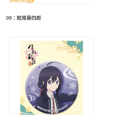
09：鯰尾藤四郎