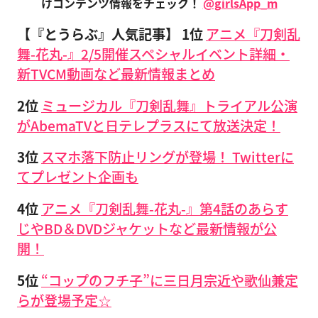
けコンテンツ情報をチェック！
@girlsApp_m
【『とうらぶ』人気記事】
1位
アニメ『刀剣乱
舞-花丸-』2/5開催スペシャルイベント詳細・
新TVCM動画など最新情報まとめ
2位
ミュージカル『刀剣乱舞』トライアル公演
がAbemaTVと日テレプラスにて放送決定！
3位
スマホ落下防止リングが登場！ Twitterに
てプレゼント企画も
4位
アニメ『刀剣乱舞-花丸-』第4話のあらす
じやBD＆DVDジャケットなど最新情報が公
開！
5位
“コップのフチ子”に三日月宗近や歌仙兼定
らが登場予定☆