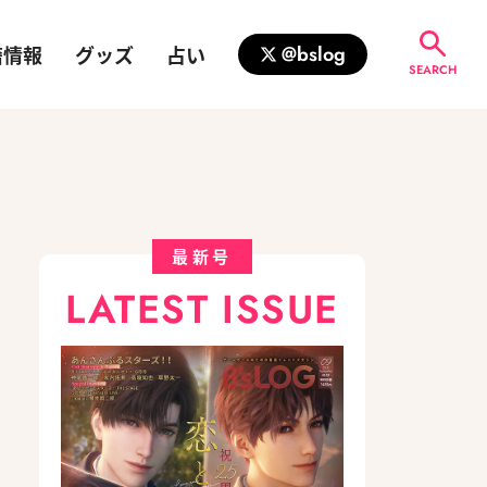
籍情報
グッズ
占い
@bslog
SEARCH
最新号
LATEST ISSUE