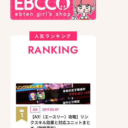
人気ランキング
RANKING
A3!
2017.02.07
1
【A3!（エースリー）攻略】リン
クスキル効果と対応ユニットまと
め（随時更新）