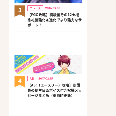
3
ニュース
2016.09.03
【FGO攻略】初級編その12★概
念礼装強化＆進化でより強力なサ
ポート!!
4
A3!
2017.02.15
【A3!（エースリー）攻略】劇団
員の誕生日＆ボイス付き祝福メッ
セージまとめ（※随時更新）