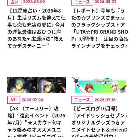
占い
ニュース
2026.08.02
2026.08.01
【12星座占い・2026年8
【レポート】今年も『う
月】生活リズムを整えて仕
たの☆プリンスさまっ♪』
事も恋も充実の夏に♪ 今月
のフラッグシップストア
の運気最強はおひつじ座
「UTA☆PRI GRAND SHO
のあなた♥ 広瀬淳の“教え
P」が開催！ 注目の商品
て☆デスティニー”
ラインナップをチェック♪
A3!
ニュース
2026.07.26
2026.07.18
【A3!（エースリー）攻
【ビーズログ10月号】
略】“復刻イベント（2026
『アイドリッシュセブン』
年7月）”★スカウト旬キ
オリジナルグッズつきア
ャラ絡みのオススメユニ
ニメイトセット＆ebtenD
ット編成【ビーズログ.co
Xパック予約受付中！