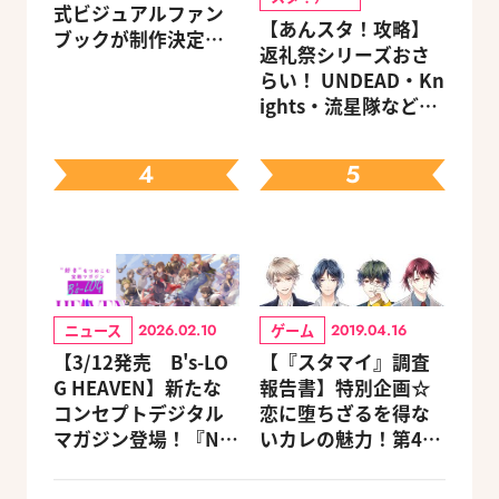
式ビジュアルファン
【あんスタ！攻略】
ブックが制作決定！
返礼祭シリーズおさ
キャラクターを選べ
らい！ UNDEAD・Kn
る豪華グッズ付き限
ights・流星隊など、
定セットも同時発売
先輩たちの進路もチ
ェック
4
5
ニュース
ゲーム
2026.02.10
2019.04.16
【3/12発売 B's-LO
【『スタマイ』調査
G HEAVEN】新たな
報告書】特別企画☆
コンセプトデジタル
恋に堕ちざるを得な
マガジン登場！『NU:
いカレの魅力！第4
カーニバル』など、
回：Revel編
人気作のオリジナル