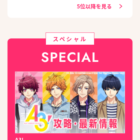
グッズ付きアニメイ
5位以降を見る
トセットが予約受付
中！
スペシャル
SPECIAL
A3!