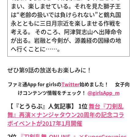
まい、楽しませている。それを見た獅子王
は“老齢の扱いでは負けられない”と鶴丸国
永とともに三日月宗近を楽しませる作戦を
考える。 そのころ、阿津賀志山へ出陣命令
が出る。岩融と今剣が、源義経の因縁の地
へ行くことに……。
ぜひ第9話の放送もお楽しみに！
ファミ通App for girlsの
Twitter
始めました！
女子向
けコンテンツ情報をチェック！
@girlsApp_m
【『とうらぶ』人気記事】
1位
舞台『刀剣乱
舞』再演×ナンジャタウン20周年の記念コラ
ボイベントが2017年1月開催
2位
『刀剣乱舞-ONLINE-』×SuperGroupies