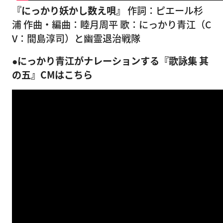
『にっかり妖かし数え唄』
作詞：ピエール杉
浦 作曲・編曲：睦月周平 歌：にっかり青江（C
V：間島淳司）と幽霊退治戦隊
●にっかり青江がナレーションする『歌詠集 其
の五』CMはこちら