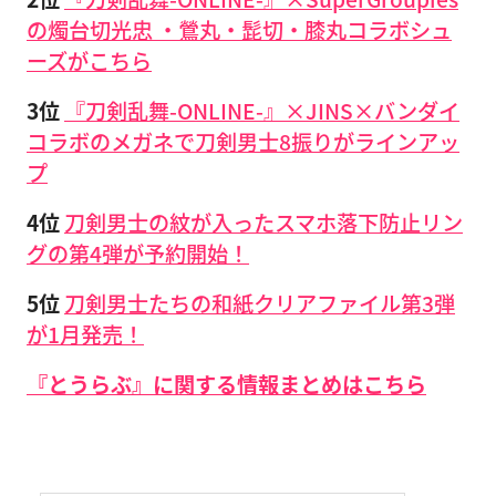
の燭台切光忠 ・鶯丸・髭切・膝丸コラボシュ
ーズがこちら
3位
『刀剣乱舞-ONLINE-』×JINS×バンダイ
コラボのメガネで刀剣男士8振りがラインアッ
プ
4位
刀剣男士の紋が入ったスマホ落下防止リン
グの第4弾が予約開始！
5位
刀剣男士たちの和紙クリアファイル第3弾
が1月発売！
『とうらぶ』に関する情報まとめはこちら