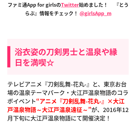
ファミ通App for girlsの
Twitter
始めました！
『とう
らぶ』情報をチェック！
@girlsApp_m
浴衣姿の刀剣男士と温泉や縁
日を満喫☆
テレビアニメ『刀剣乱舞-花丸-』と、東京お台
場の温泉テーマパーク・大江戸温泉物語のコラ
ボイベント
“アニメ『刀剣乱舞-花丸-』×大江
戸温泉物語～大江戸温泉遠征～”
が、2016年12
月下旬に大江戸温泉物語にて開催決定！