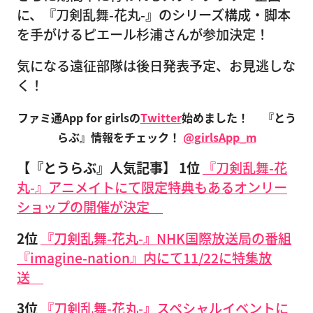
に、『刀剣乱舞-花丸-』のシリーズ構成・脚本
を手がけるピエール杉浦さんが参加決定！
気になる遠征部隊は後日発表予定、お見逃しな
く！
ファミ通App for girlsの
Twitter
始めました！
『とう
らぶ』情報をチェック！
@girlsApp_m
【『とうらぶ』人気記事】
1位
『刀剣乱舞-花
丸-』アニメイトにて限定特典もあるオンリー
ショップの開催が決定
2位
『刀剣乱舞-花丸-』NHK国際放送局の番組
『imagine-nation』内にて11/22に特集放
送
3位
『刀剣乱舞-花丸-』スペシャルイベントに