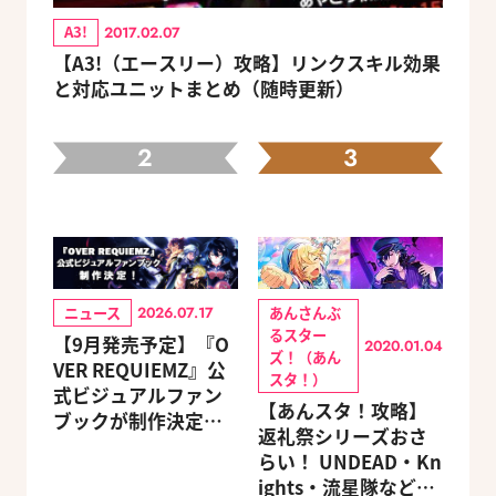
A3!
2017.02.07
【A3!（エースリー）攻略】リンクスキル効果
と対応ユニットまとめ（随時更新）
2
3
ニュース
あんさんぶ
2026.07.17
るスター
【9月発売予定】『O
2020.01.04
ズ！（あん
VER REQUIEMZ』公
スタ！）
式ビジュアルファン
【あんスタ！攻略】
ブックが制作決定！
返礼祭シリーズおさ
キャラクターを選べ
らい！ UNDEAD・Kn
る豪華グッズ付き限
ights・流星隊など、