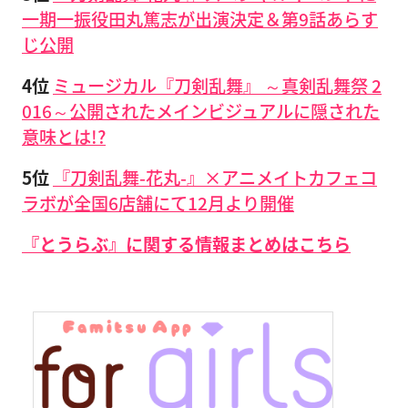
一期一振役田丸篤志が出演決定＆第9話あらす
じ公開
4位
ミュージカル『刀剣乱舞』 ～真剣乱舞祭 2
016～公開されたメインビジュアルに隠された
意味とは!?
5位
『刀剣乱舞-花丸-』×アニメイトカフェコ
ラボが全国6店舗にて12月より開催
『とうらぶ』に関する情報まとめはこちら