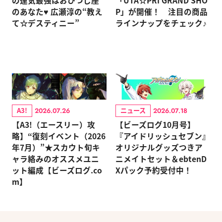
の運気最強はおひつじ座
「UTA☆PRI GRAND SHO
のあなた♥ 広瀬淳の“教え
P」が開催！ 注目の商品
て☆デスティニー”
ラインナップをチェック♪
A3!
ニュース
2026.07.26
2026.07.18
【A3!（エースリー）攻
【ビーズログ10月号】
略】“復刻イベント（2026
『アイドリッシュセブン』
年7月）”★スカウト旬キ
オリジナルグッズつきア
ャラ絡みのオススメユニ
ニメイトセット＆ebtenD
ット編成【ビーズログ.co
Xパック予約受付中！
m】