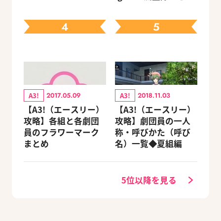
定セットも同時発売
先輩たちの進路もチ
ェック
4
5
A3!
A3!
2017.05.09
2018.11.03
【A3!（エースリー）
【A3!（エースリー）
攻略】各組と各劇団
攻略】劇団員の一人
員のフラワーマーク
称・呼びかた（呼び
まとめ
名）一覧◆夏組編
5位以降を見る