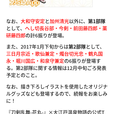
なお、
大和守安定
と
加州清光
以外に、
第1部隊
として、
へし切長谷部・今剣・前田藤四郎・薬
研藤四郎
の計6振りが登場。
また、2017年1月下旬からは
第2部隊
として、
三日月宗近・歌仙兼定・燭台切光忠・鶴丸国
永・堀川国広・和泉守兼定
の6振りが登場す
る。第2部隊に関する情報は12月中旬ごろ発表
予定とのこと。
なお、描き下ろしイラストを使用したオリジナ
ルグッズなども登場するので、続報をお楽しみ
に！
『刀剣乱舞-花丸-』×大江戸温泉物語の公式T