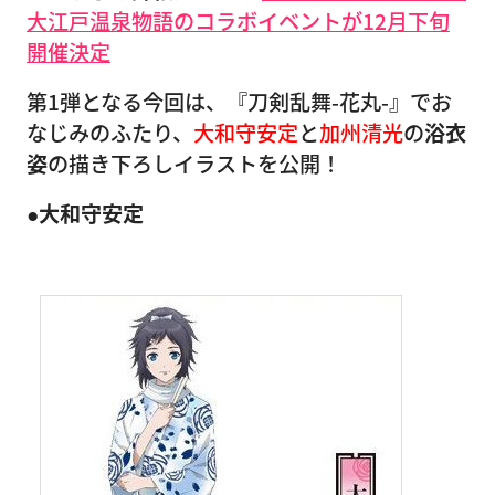
大江戸温泉物語のコラボイベントが12月下旬
開催決定
第1弾となる今回は、『刀剣乱舞-花丸-』でお
なじみのふたり、
大和守安定
と
加州清光
の
浴衣
姿
の描き下ろしイラストを公開！
●大和守安定