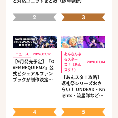
と対応ユニットまとめ（随時更新）
2
3
ニュース
あんさんぶ
2026.07.17
るスター
【9月発売予定】『O
2020.01.04
ズ！（あん
VER REQUIEMZ』公
スタ！）
式ビジュアルファン
【あんスタ！攻略】
ブックが制作決定！
返礼祭シリーズおさ
キャラクターを選べ
らい！ UNDEAD・Kn
る豪華グッズ付き限
ights・流星隊など、
定セットも同時発売
先輩たちの進路もチ
ェック
4
5