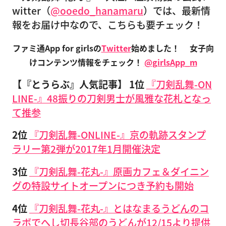
witter（
@ooedo_hanamaru
）では、最新情
報をお届け中なので、こちらも要チェック！
ファミ通App for girlsの
Twitter
始めました！
女子向
けコンテンツ情報をチェック！
@girlsApp_m
【『とうらぶ』人気記事】
1位
『刀剣乱舞-ON
LINE-』48振りの刀剣男士が風雅な花札となっ
て推参
2位
『刀剣乱舞-ONLINE-』京の軌跡スタンプ
ラリー第2弾が2017年1月開催決定
3位
『刀剣乱舞-花丸-』原画カフェ＆ダイニン
グの特設サイトオープンにつき予約も開始
4位
『刀剣乱舞-花丸-』とはなまるうどんのコ
ラボでへし切長谷部のうどんが12/15より提供