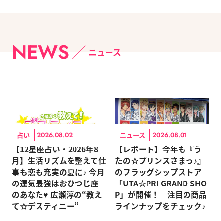
NEWS
ニュース
占い
ニュース
2026.08.02
2026.08.01
【12星座占い・2026年8
【レポート】今年も『う
月】生活リズムを整えて仕
たの☆プリンスさまっ♪』
事も恋も充実の夏に♪ 今月
のフラッグシップストア
の運気最強はおひつじ座
「UTA☆PRI GRAND SHO
のあなた♥ 広瀬淳の“教え
P」が開催！ 注目の商品
て☆デスティニー”
ラインナップをチェック♪