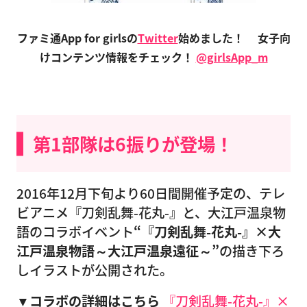
ファミ通App for girlsの
Twitter
始めました！
女子向
けコンテンツ情報をチェック！
@girlsApp_m
第1部隊は6振りが登場！
2016年12月下旬より60日間開催予定の、テレ
ビアニメ『刀剣乱舞-花丸-』と、大江戸温泉物
語のコラボイベント
“『刀剣乱舞-花丸-』×大
江戸温泉物語～大江戸温泉遠征～”
の描き下ろ
しイラストが公開された。
▼コラボの詳細はこちら
『刀剣乱舞-花丸-』×