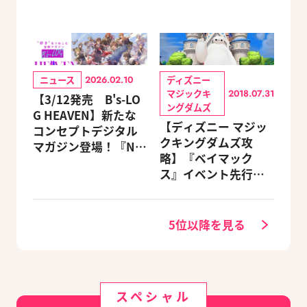
ニュース
ディズニー
2026.02.10
マジックキ
2018.07.31
【3/12発売 B's-LO
ングダムズ
G HEAVEN】新たな
【ディズニー マジッ
コンセプトデジタル
クキングダムズ攻
マガジン登場！『NU:
略】『ベイマック
カーニバル』など、
ス』イベント先行体
人気作のオリジナル
験レポート
グッズ付きアニメイ
トセットが予約受付
5位以降を見る
中！
スペシャル