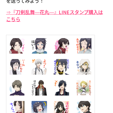
を送ってみよう！
⇒『刀剣乱舞―花丸―』LINEスタンプ購入は
こちら