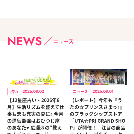
NEWS
ニュース
占い
ニュース
2026.08.02
2026.08.01
【12星座占い・2026年8
【レポート】今年も『う
月】生活リズムを整えて仕
たの☆プリンスさまっ♪』
事も恋も充実の夏に♪ 今月
のフラッグシップストア
の運気最強はおひつじ座
「UTA☆PRI GRAND SHO
のあなた♥ 広瀬淳の“教え
P」が開催！ 注目の商品