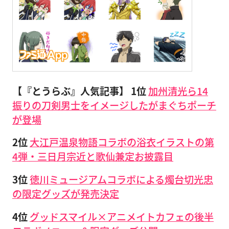
【『とうらぶ』人気記事】
1位
加州清光ら14
振りの刀剣男士をイメージしたがまぐちポーチ
が登場
2位
大江戸温泉物語コラボの浴衣イラストの第
4弾・三日月宗近と歌仙兼定お披露目
3位
徳川ミュージアムコラボによる燭台切光忠
の限定グッズが発売決定
4位
グッドスマイル×アニメイトカフェの後半