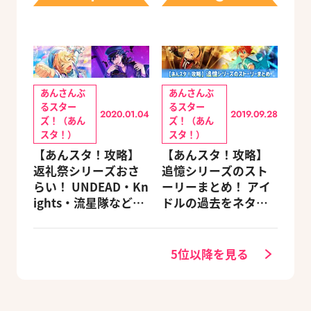
あんさんぶ
あんさんぶ
るスター
るスター
2020.01.04
2019.09.28
ズ！（あん
ズ！（あん
スタ！）
スタ！）
【あんスタ！攻略】
【あんスタ！攻略】
返礼祭シリーズおさ
追憶シリーズのスト
らい！ UNDEAD・Kn
ーリーまとめ！ アイ
ights・流星隊など、
ドルの過去をネタバ
先輩たちの進路もチ
レ込みで振り返りま
ェック
す
5位以降を見る