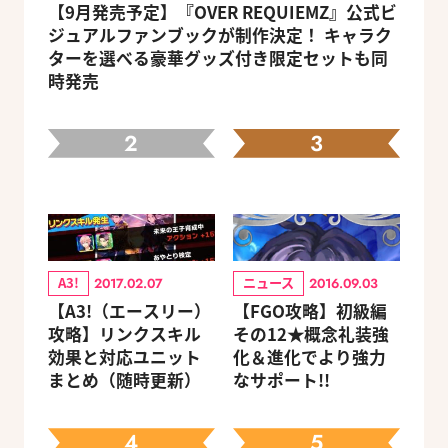
【9月発売予定】『OVER REQUIEMZ』公式ビ
ジュアルファンブックが制作決定！ キャラク
ターを選べる豪華グッズ付き限定セットも同
時発売
2
3
A3!
ニュース
2017.02.07
2016.09.03
【A3!（エースリー）
【FGO攻略】初級編
攻略】リンクスキル
その12★概念礼装強
効果と対応ユニット
化＆進化でより強力
まとめ（随時更新）
なサポート!!
4
5