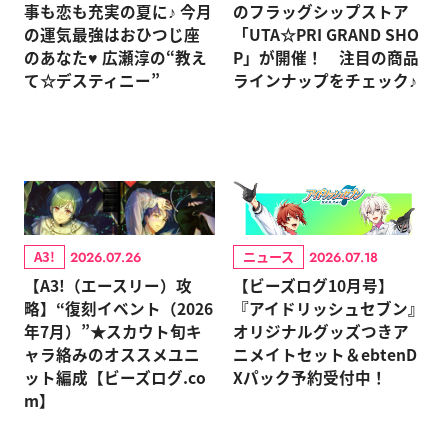
事も恋も充実の夏に♪ 今月
のフラッグシップストア
の運気最強はおひつじ座
「UTA☆PRI GRAND SHO
のあなた♥ 広瀬淳の“教え
P」が開催！ 注目の商品
て☆デスティニー”
ラインナップをチェック♪
A3!
ニュース
2026.07.26
2026.07.18
【A3!（エースリー）攻
【ビーズログ10月号】
略】“復刻イベント（2026
『アイドリッシュセブン』
年7月）”★スカウト旬キ
オリジナルグッズつきア
ャラ絡みのオススメユニ
ニメイトセット＆ebtenD
ット編成【ビーズログ.co
Xパック予約受付中！
m】