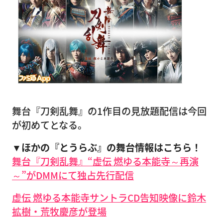
舞台『刀剣乱舞』の1作目の見放題配信は今回
が初めてとなる。
▼ほかの『とうらぶ』の舞台情報はこちら！
舞台『刀剣乱舞』“虚伝 燃ゆる本能寺～再演
～”がDMMにて独占先行配信
虚伝 燃ゆる本能寺サントラCD告知映像に鈴木
拡樹・荒牧慶彦が登場