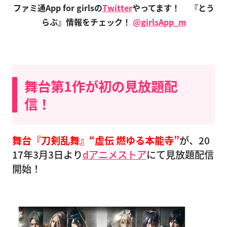
ファミ通App for girlsの
Twitter
やってます！
『とう
らぶ』情報をチェック！
@girlsApp_m
舞台第1作が初の見放題配
信！
舞台『刀剣乱舞』“虚伝 燃ゆる本能寺”
が、20
17年3月3日より
dアニメストア
にて見放題配信
開始！