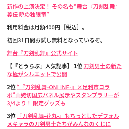
新作の上演決定！ その名も“舞台『刀剣乱舞』
義伝 暁の独眼竜”
利用料金は月額400円［税込］。
初回31日間お試し無料となっているぞ。
舞台『刀剣乱舞』公式サイト
【『とうらぶ』人気記事】
1位
刀剣男士の新た
な極がシルエットで公開
2位
“『刀剣乱舞-ONLINE-』×足利市コラ
ボ”山姥切国広パネル展示やスタンプラリーが
3/4より！ 限定グッズも
3位
『刀剣乱舞-花丸-』もちっとしたデフォル
メキャラの刀剣男士たちがみんなのくじに