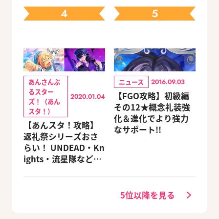
る豪華グッズ付き限
4
5
定セットも同時発売
あんさんぶ
ニュース
2016.09.03
るスター
【FGO攻略】初級編
2020.01.04
ズ！（あん
その12★概念礼装強
スタ！）
化＆進化でより強力
【あんスタ！攻略】
なサポート!!
返礼祭シリーズおさ
らい！ UNDEAD・Kn
ights・流星隊など、
先輩たちの進路もチ
ェック
5位以降を見る