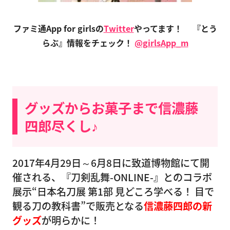
ファミ通App for girlsの
Twitter
やってます！
『とう
らぶ』情報をチェック！
@girlsApp_m
グッズからお菓子まで信濃藤
四郎尽くし♪
2017年4月29日～6月8日に致道博物館にて開
催される、『刀剣乱舞-ONLINE-』とのコラボ
展示“日本名刀展 第1部 見どころ学べる！ 目で
観る刀の教科書”で販売となる
信濃藤四郎の新
グッズ
が明らかに！