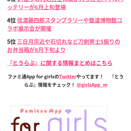
ッテリーが6月上旬登場
4位
信濃藤四郎スタンプラリーや致道博物館コ
ラボ展示会が開催
5位
三日月宗近や石切丸など刀剣男士5振りの
お弁当箱が8月下旬より
『とうらぶ』に関する情報まとめはこちら
ファミ通App for girlsの
Twitter
やってます！
『とう
らぶ』情報をチェック！
@girlsApp_m