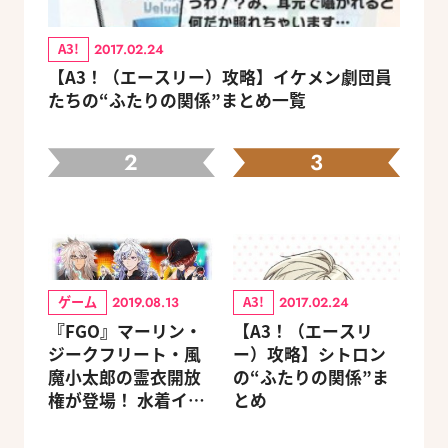
A3!
2017.02.24
【A3！（エースリー）攻略】イケメン劇団員
たちの“ふたりの関係”まとめ一覧
2
3
ゲーム
A3!
2019.08.13
2017.02.24
『FGO』マーリン・
【A3！（エースリ
ジークフリート・風
ー）攻略】シトロン
魔小太郎の霊衣開放
の“ふたりの関係”ま
権が登場！ 水着イベ
とめ
ントが8/14より開催