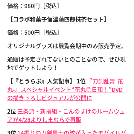
価格：980円［税込］
【コラボ和菓子信濃藤四郎抹茶セット】
価格：500円［税込］
オリジナルグッズは展覧会期中のみ販売予定。
通販は予定されてないとのことなので、ぜひ現
地でゲットしよう！
【『とうらぶ』人気記事】
1位
『刀剣乱舞-花
丸-』スペシャルイベント“花丸◎日和！”DVD
の描き下ろしビジュアルが公開に
2位
三条派・新撰組・こんのすけのルームウェ
アが4/28よりしまむらで再販
3位
14振りの刀剣男士の紋が入ったモバイルバ