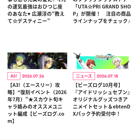
の運気最強はおひつじ座
「UTA☆PRI GRAND SHO
のあなた♥ 広瀬淳の“教え
P」が開催！ 注目の商品
て☆デスティニー”
ラインナップをチェック♪
A3!
ニュース
2026.07.26
2026.07.18
【A3!（エースリー）攻
【ビーズログ10月号】
略】“復刻イベント（2026
『アイドリッシュセブン』
年7月）”★スカウト旬キ
オリジナルグッズつきア
ャラ絡みのオススメユニ
ニメイトセット＆ebtenD
ット編成【ビーズログ.co
Xパック予約受付中！
m】