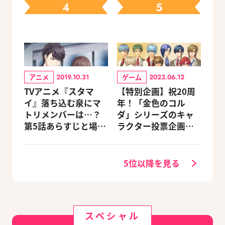
4
5
アニメ
ゲーム
2019.10.31
2023.06.12
TVアニメ『スタマ
【特別企画】祝20周
イ』落ち込む泉にマ
年！「金色のコル
トリメンバーは…？
ダ」シリーズのキャ
第5話あらすじと場面
ラクター投票企画が
写真が公開！
スタート♪ 5つのお祝
いシチュエーション
にピッタリだと思う
5位以降を見る
キャラクターは？
スペシャル