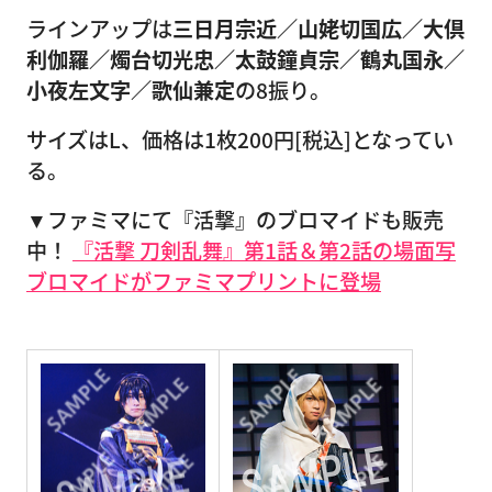
ラインアップは
三日月宗近／山姥切国広／大倶
利伽羅／燭台切光忠／太鼓鐘貞宗／鶴丸国永／
小夜左文字／歌仙兼定
の8振り。
サイズはL、価格は1枚200円[税込]となってい
る。
▼ファミマにて『活撃』のブロマイドも販売
中！
『活撃 刀剣乱舞』第1話＆第2話の場面写
ブロマイドがファミマプリントに登場