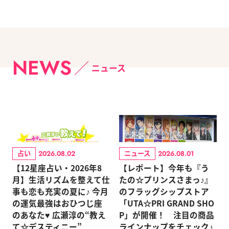
NEWS
ニュース
占い
ニュース
2026.08.02
2026.08.01
【12星座占い・2026年8
【レポート】今年も『う
月】生活リズムを整えて仕
たの☆プリンスさまっ♪』
事も恋も充実の夏に♪ 今月
のフラッグシップストア
の運気最強はおひつじ座
「UTA☆PRI GRAND SHO
のあなた♥ 広瀬淳の“教え
P」が開催！ 注目の商品
て☆デスティニー”
ラインナップをチェック♪