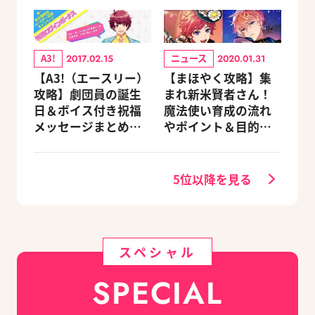
A3!
ニュース
2017.02.15
2020.01.31
【A3!（エースリー）
【まほやく攻略】集
攻略】劇団員の誕生
まれ新米賢者さん！
日＆ボイス付き祝福
魔法使い育成の流れ
メッセージまとめ
やポイント＆目的別
（※随時更新）
オススメスポットを
紹介《2020.11追加更
新》
5位以降を見る
スペシャル
SPECIAL