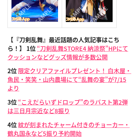
【『刀剣乱舞』最近話題の人気記事はこち
ら！】
1位
“刀剣乱舞STORE4 納涼祭”HPにて
クッションなどグッズ情報が多数公開
2位
限定クリアファイルプレゼント！ 白木屋・
魚民・笑笑・山内農場にて“乱舞の宴”が7/15
より
3位
“こえだらいずドロップ”のラバスト第2弾
は三日月宗近など8振り
4位
紋が刻まれたチャーム付きのチョーカー・
鶴丸国永など5振り予約開始