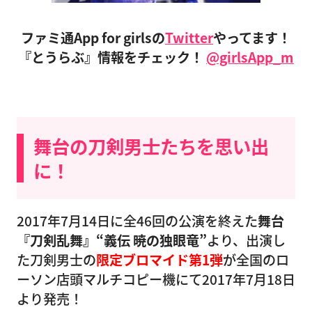
ファミ通App for girlsの
Twitter
やってます！
『とうらぶ』情報をチェック！
@girlsApp_m
舞台の刀剣男士たちを思い出
に！
2017年7月14日に全46回の公演を終えた
舞台
『刀剣乱舞』“義伝 暁の独眼竜”
より、出演し
た刀剣男士の
限定ブロマイド第1弾
が全国のロ
ーソン店頭マルチコピー機にて2017年7月18日
より発売！