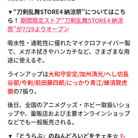
▼“刀剣乱舞STORE4 納涼祭”についてはこち
ら！
期間限定ストア“刀剣乱舞STORE4 納涼
祭”が7/29よりオープン
吸水性・速乾性に優れたマイクロファイバー製
で、メガネ拭きやハンカチなど、さまざまな用
途に使えるぞ。
ラインアップは
大和守安定/加州清光/へし切長
谷部/今剣/前田藤四郎/にっかり青江/蜂須賀虎
徹
の7振り。
後日、全国のアニメグッズ・ホビー取扱いショ
ップや、量販店および主要オンラインショップ
などでも一般販売される。
▼『とうらぶ』のねんどろいどをチェキ☆
も