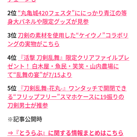
2位
“丸亀城420フェスタ”ににっかり青江の等
身大パネルや限定グッズが見参
3位
刀剣の素材を使用した“ケイウノ”コラボリ
ングの実物がこちら
4位
『活撃 刀剣乱舞』限定クリアファイルプレ
ゼント！ 白木屋・魚民・笑笑・山内農場に
て“乱舞の宴”が7/15より
5位
『刀剣乱舞-花丸-』ワンタッチで開閉でき
る“フリップフリー”スマホケースに19振りの
刀剣男士が推参
※記事公開時
⇒『とうらぶ』に関する情報まとめはこちら