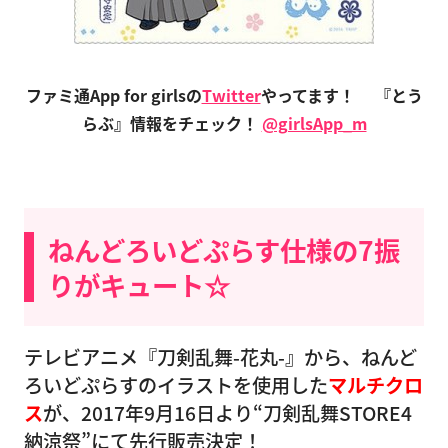
ファミ通App for girlsの
Twitter
やってます！
『とう
らぶ』情報をチェック！
@girlsApp_m
ねんどろいどぷらす仕様の7振
りがキュート☆
テレビアニメ『刀剣乱舞-花丸-』から、ねんど
ろいどぷらすのイラストを使用した
マルチクロ
ス
が、2017年9月16日より“刀剣乱舞STORE4
納涼祭”にて先行販売決定！