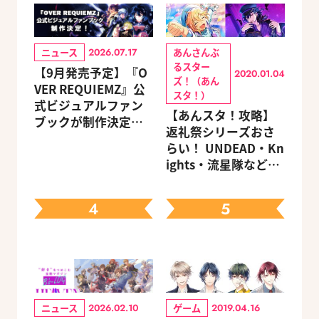
ニュース
あんさんぶ
2026.07.17
るスター
【9月発売予定】『O
2020.01.04
ズ！（あん
VER REQUIEMZ』公
スタ！）
式ビジュアルファン
【あんスタ！攻略】
ブックが制作決定！
返礼祭シリーズおさ
キャラクターを選べ
らい！ UNDEAD・Kn
る豪華グッズ付き限
ights・流星隊など、
定セットも同時発売
先輩たちの進路もチ
ェック
4
5
ニュース
ゲーム
2026.02.10
2019.04.16