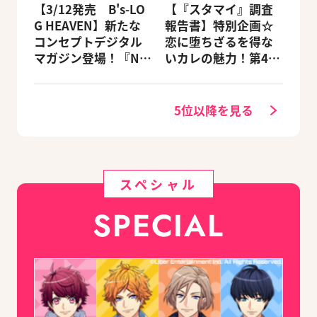
【3/12発売 B's-LO
【『スタマイ』調査
G HEAVEN】新たな
報告書】特別企画☆
コンセプトデジタル
恋に堕ちざるを得な
マガジン登場！『NU:
いカレの魅力！第4
カーニバル』など、
回：Revel編
人気作のオリジナル
グッズ付きアニメイ
5位以降を見る
トセットが予約受付
中！
スペシャル
SPECIAL