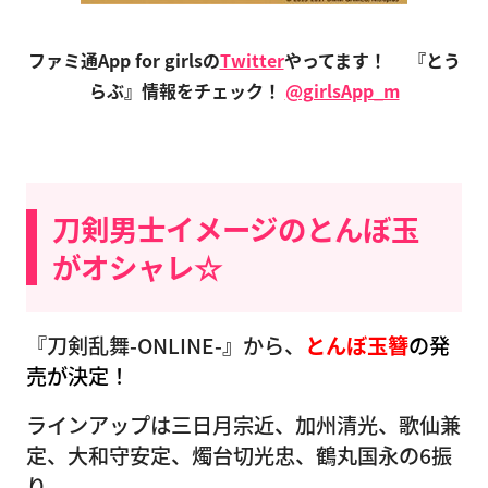
ファミ通App for girlsの
Twitter
やってます！
『とう
らぶ』情報をチェック！
@girlsApp_m
刀剣男士イメージのとんぼ玉
がオシャレ☆
『刀剣乱舞-ONLINE-』から、
とんぼ玉簪
の発
売が決定
！
ラインアップは三日月宗近、加州清光、歌仙兼
定、大和守安定、燭台切光忠、鶴丸国永の6振
り。