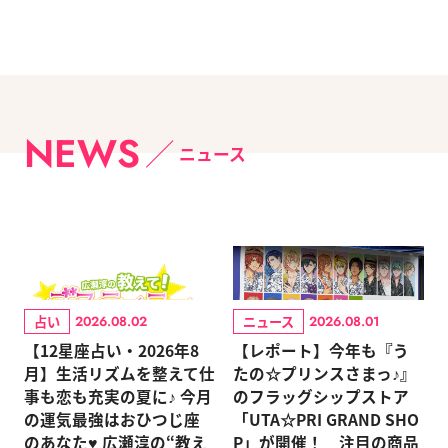
NEWS
ニュース
占い
ニュース
2026.08.02
2026.08.01
【12星座占い・2026年8
【レポート】今年も『う
月】生活リズムを整えて仕
たの☆プリンスさまっ♪』
事も恋も充実の夏に♪ 今月
のフラッグシップストア
の運気最強はおひつじ座
「UTA☆PRI GRAND SHO
のあなた♥ 広瀬淳の“教え
P」が開催！ 注目の商品