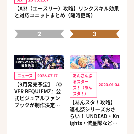
2017.02.07
【A3!（エースリー）攻略】リンクスキル効果
と対応ユニットまとめ（随時更新）
2
3
ニュース
あんさんぶ
2026.07.17
るスター
【9月発売予定】『O
2020.01.04
ズ！（あん
VER REQUIEMZ』公
スタ！）
式ビジュアルファン
【あんスタ！攻略】
ブックが制作決定！
返礼祭シリーズおさ
キャラクターを選べ
らい！ UNDEAD・Kn
る豪華グッズ付き限
ights・流星隊など、
定セットも同時発売
先輩たちの進路もチ