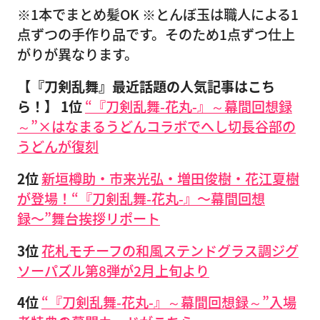
※1本でまとめ髪OK ※とんぼ玉は職人による1
点ずつの手作り品です。そのため1点ずつ仕上
がりが異なります。
【『刀剣乱舞』最近話題の人気記事はこち
ら！】
1位
“『刀剣乱舞-花丸-』～幕間回想録
～”×はなまるうどんコラボでへし切長谷部の
うどんが復刻
2位
新垣樽助・市来光弘・増田俊樹・花江夏樹
が登場！“『刀剣乱舞-花丸-』〜幕間回想
録〜”舞台挨拶リポート
3位
花札モチーフの和風ステンドグラス調ジグ
ソーパズル第8弾が2月上旬より
4位
“『刀剣乱舞-花丸-』～幕間回想録～”入場