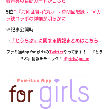
者特典の幕間カードがこちら
5位
“『刀剣乱舞-花丸-』～幕間回想録～”×カ
ラ鉄コラボの詳細が明らかに
※記事公開時
⇒
『とうらぶ』に関する情報まとめはこちら
ファミ通App for girlsの
Twitter
やってます！
『とう
らぶ』情報をチェック！
@girlsApp_m