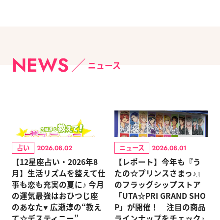
NEWS
ニュース
占い
ニュース
2026.08.02
2026.08.01
【12星座占い・2026年8
【レポート】今年も『う
月】生活リズムを整えて仕
たの☆プリンスさまっ♪』
事も恋も充実の夏に♪ 今月
のフラッグシップストア
の運気最強はおひつじ座
「UTA☆PRI GRAND SHO
のあなた♥ 広瀬淳の“教え
P」が開催！ 注目の商品
て☆デスティニー”
ラインナップをチェック♪