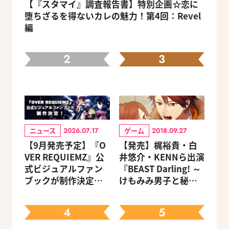
【『スタマイ』調査報告書】特別企画☆恋に
堕ちざるを得ないカレの魅力！第4回：Revel
編
2
3
ニュース
ゲーム
2026.07.17
2018.09.27
【9月発売予定】『O
【発売】梶裕貴・白
VER REQUIEMZ』公
井悠介・KENNら出演
式ビジュアルファン
『BEAST Darling! ～
ブックが制作決定！
けもみみ男子と秘密
キャラクターを選べ
の寮～』がNintendo
る豪華グッズ付き限
Switchで登場
4
5
定セットも同時発売