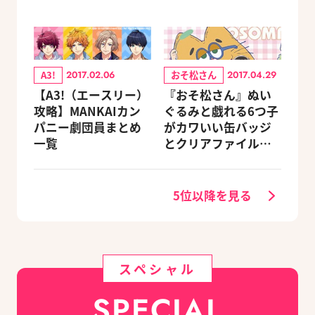
A3!
おそ松さん
2017.02.06
2017.04.29
【A3!（エースリー）
『おそ松さん』ぬい
攻略】MANKAIカン
ぐるみと戯れる6つ子
パニー劇団員まとめ
がカワいい缶バッジ
一覧
とクリアファイルが
6/29発売
5位以降を見る
スペシャル
SPECIAL