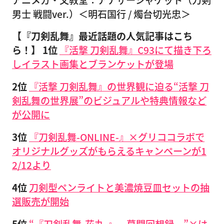
男士 戦闘ver.）＜明石国行 / 燭台切光忠＞
【『刀剣乱舞』最近話題の人気記事はこち
ら！】
1位
『活撃 刀剣乱舞』C93にて描き下ろ
しイラスト画集とブランケットが登場
2位
『活撃 刀剣乱舞』の世界観に迫る“活撃 刀
剣乱舞の世界展”のビジュアルや特典情報など
が公開に
3位
『刀剣乱舞-ONLINE-』×グリココラボで
オリジナルグッズがもらえるキャンペーンが1
2/12より
4位
刀剣型ペンライトと美濃焼豆皿セットの抽
選販売が開始
5位
“『刀剣乱舞-花丸-』～幕間回想録～”×は