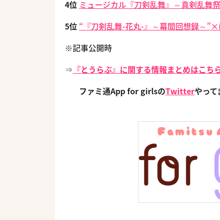
4位
ミュージカル『刀剣乱舞』～真剣乱舞祭2
5位
“『刀剣乱舞-花丸-』～幕間回想録～
※記事公開時
⇒
『とうらぶ』に関する情報まとめはこち
ファミ通App for girlsの
Twitter
やっ