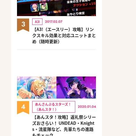
3
A3!
2017.02.07
【A3!（エースリー）攻略】リン
クスキル効果と対応ユニットまと
め（随時更新）
4
あんさんぶるスターズ！
2020.01.04
（あんスタ！）
【あんスタ！攻略】返礼祭シリー
ズおさらい！ UNDEAD・Knight
s・流星隊など、先輩たちの進路
もチェック