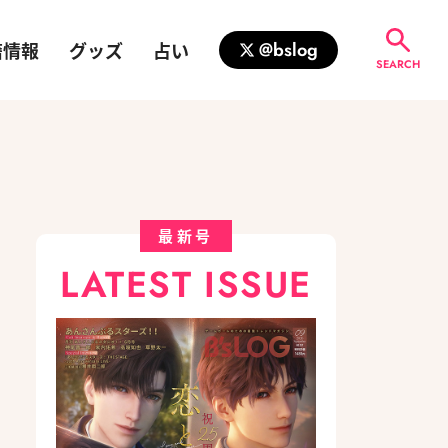
籍情報
グッズ
占い
@bslog
SEARCH
最新号
LATEST ISSUE