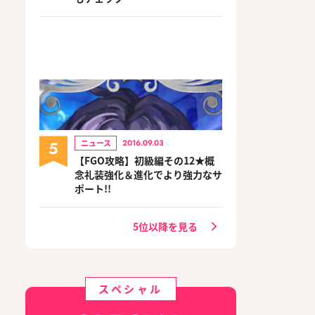
5
ニュース
2016.09.03
【FGO攻略】初級編その12★概
念礼装強化＆進化でより強力なサ
ポート!!
5位以降を見る
スペシャル