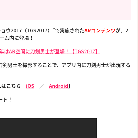
ョウ2017（TGS2017）”で実施された
ARコンテンツ
が、2
でゲーム内に登場！
年はAR空間に刀剣男士が登場！【TGS2017】
刀剣男士を撮影することで、アプリ内に刀剣男士が出現する
DLはこちら
iOS
／
Android
】
ート！