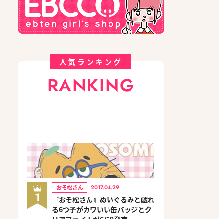
人気ランキング
RANKING
おそ松さん
2017.04.29
1
『おそ松さん』ぬいぐるみと戯れ
る6つ子がカワいい缶バッジとク
リアファイルが6/29発売