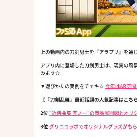
上の動画内の刀剣男士を『アラプリ』を通
アプリ内に登場した刀剣男士は、現実の風
みよう☆
▼遊びかたの実例をチェキ☆
今年はAR空間
【『刀剣乱舞』最近話題の人気記事はこち
2位
“近侍曲集 其ノ一”の商品展開図とオリ
3位
グリココラボでオリジナルグッズがもらえ