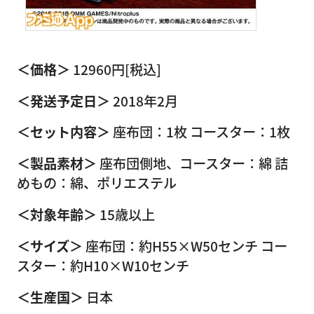
＜価格＞
12960円[税込]
＜発送予定日＞
2018年2月
＜セット内容＞
座布団：1枚 コースター：1枚
＜製品素材＞
座布団側地、コースター：綿 詰
めもの：綿、ポリエステル
＜対象年齢＞
15歳以上
＜サイズ＞
座布団：約H55×W50センチ コー
スター：約H10×W10センチ
＜生産国＞
日本