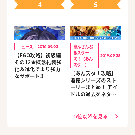
4
5
ニュース
あんさんぶ
2016.09.03
るスター
【FGO攻略】初級編
2019.09.28
ズ！（あん
その12★概念礼装強
スタ！）
化＆進化でより強力
【あんスタ！攻略】
なサポート!!
追憶シリーズのスト
ーリーまとめ！ アイ
ドルの過去をネタバ
レ込みで振り返りま
す
5位以降を見る