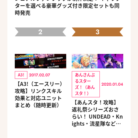
ターを選べる豪華グッズ付き限定セットも同
時発売
2
3
A3!
あんさんぶ
2017.02.07
るスター
【A3!（エースリー）
2020.01.04
ズ！（あん
攻略】リンクスキル
スタ！）
効果と対応ユニット
【あんスタ！攻略】
まとめ（随時更新）
返礼祭シリーズおさ
らい！ UNDEAD・Kn
ights・流星隊など、
先輩たちの進路もチ
ェック