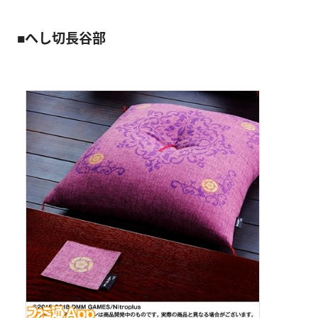
■へし切長谷部