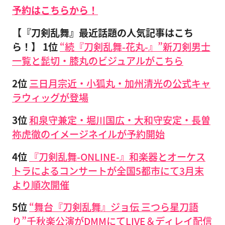
予約はこちらから！
【『刀剣乱舞』最近話題の人気記事はこち
ら！】 1位
“続『刀剣乱舞-花丸-』”新刀剣男士
一覧と髭切・膝丸のビジュアルがこちら
2位
三日月宗近・小狐丸・加州清光の公式キャ
ラウィッグが登場
3位
和泉守兼定・堀川国広・大和守安定・長曽
祢虎徹のイメージネイルが予約開始
4位
『刀剣乱舞-ONLINE-』和楽器とオーケス
トラによるコンサートが全国5都市にて3月末
より順次開催
5位
“舞台『刀剣乱舞』ジョ伝 三つら星刀語
り”千秋楽公演がDMMにてLIVE＆ディレイ配信