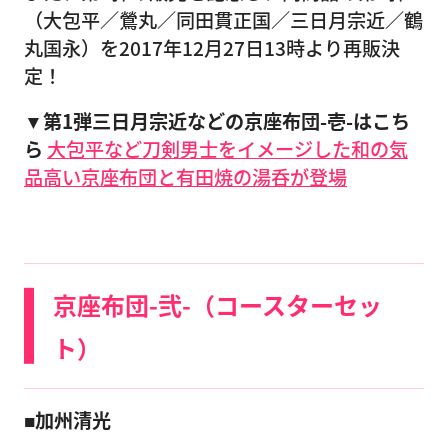
（大包平／鶯丸／同田貫正国／三日月宗近／鶴
丸国永）を2017年12月27日13時より再販決
定！
▼第1弾三日月宗近などの京座布団-壱-はこち
ら
大包平など刀剣男士をイメージした和の気
品高い京座布団と有田焼の湯呑が登場
京座布団-弐-（コースターセッ
ト）
■加州清光