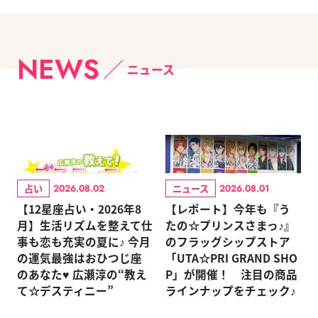
NEWS
ニュース
占い
ニュース
2026.08.02
2026.08.01
【12星座占い・2026年8
【レポート】今年も『う
月】生活リズムを整えて仕
たの☆プリンスさまっ♪』
事も恋も充実の夏に♪ 今月
のフラッグシップストア
の運気最強はおひつじ座
「UTA☆PRI GRAND SHO
のあなた♥ 広瀬淳の“教え
P」が開催！ 注目の商品
て☆デスティニー”
ラインナップをチェック♪