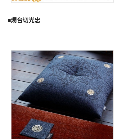
■燭台切光忠