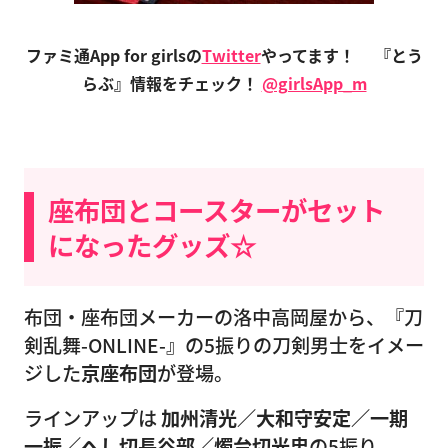
ファミ通App for girlsの
Twitter
やってます！
『とう
らぶ』情報をチェック！
@girlsApp_m
座布団とコースターがセット
になったグッズ☆
布団・座布団メーカーの洛中高岡屋から、『刀
剣乱舞-ONLINE-』の5振りの刀剣男士をイメー
ジした
京座布団
が登場。
ラインアップは
加州清光／大和守安定／一期
一振／へし切長谷部／燭台切光忠
の5振り。