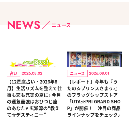
NEWS
ニュース
占い
ニュース
2026.08.02
2026.08.01
【12星座占い・2026年8
【レポート】今年も『う
月】生活リズムを整えて仕
たの☆プリンスさまっ♪』
事も恋も充実の夏に♪ 今月
のフラッグシップストア
の運気最強はおひつじ座
「UTA☆PRI GRAND SHO
のあなた♥ 広瀬淳の“教え
P」が開催！ 注目の商品
て☆デスティニー”
ラインナップをチェック♪