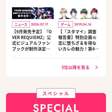
ニュース
ゲーム
2026.07.17
2019.04.16
【9月発売予定】『O
【『スタマイ』調査
VER REQUIEMZ』公
報告書】特別企画☆
式ビジュアルファン
恋に堕ちざるを得な
ブックが制作決定！
いカレの魅力！第4
キャラクターを選べ
回：Revel編
る豪華グッズ付き限
定セットも同時発売
5位以降を見る
スペシャル
SPECIAL