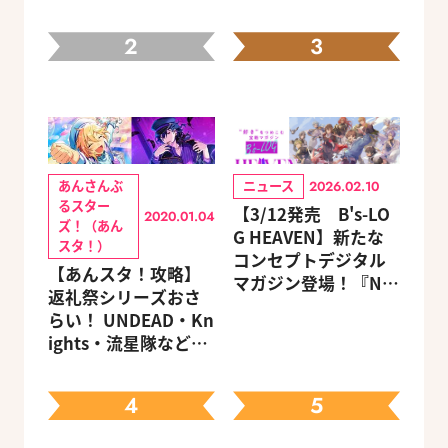
2
3
あんさんぶ
ニュース
2026.02.10
るスター
【3/12発売 B's-LO
2020.01.04
ズ！（あん
G HEAVEN】新たな
スタ！）
コンセプトデジタル
【あんスタ！攻略】
マガジン登場！『NU:
返礼祭シリーズおさ
カーニバル』など、
らい！ UNDEAD・Kn
人気作のオリジナル
ights・流星隊など、
グッズ付きアニメイ
先輩たちの進路もチ
トセットが予約受付
ェック
中！
4
5