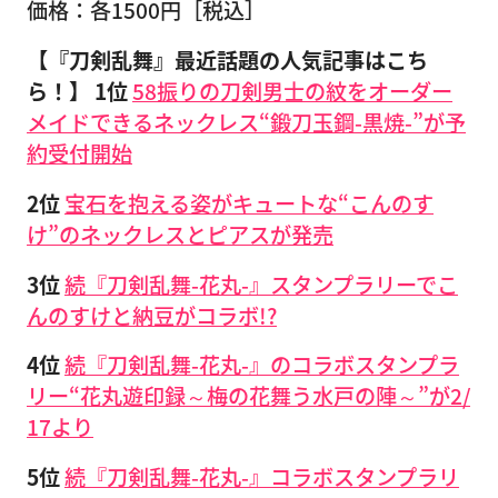
価格：各1500円［税込］
【『刀剣乱舞』最近話題の人気記事はこち
ら！】 1位
58振りの刀剣男士の紋をオーダー
メイドできるネックレス“鍛刀玉鋼-黒焼-”が予
約受付開始
2位
宝石を抱える姿がキュートな“こんのす
け”のネックレスとピアスが発売
3位
続『刀剣乱舞-花丸-』スタンプラリーでこ
んのすけと納豆がコラボ!?
4位
続『刀剣乱舞-花丸-』のコラボスタンプラ
リー“花丸遊印録～梅の花舞う水戸の陣～”が2/
17より
5位
続『刀剣乱舞-花丸-』コラボスタンプラリ