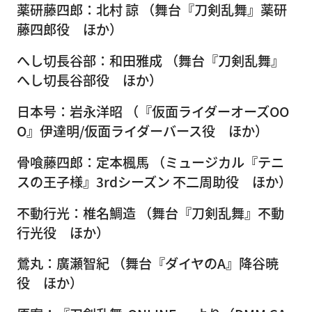
薬研藤四郎：北村 諒 （舞台『刀剣乱舞』薬研
藤四郎役 ほか）
へし切長谷部：和田雅成 （舞台『刀剣乱舞』
へし切長谷部役 ほか）
日本号：岩永洋昭 （『仮面ライダーオーズOO
O』伊達明/仮面ライダーバース役 ほか）
骨喰藤四郎：定本楓馬 （ミュージカル『テニ
スの王子様』3rdシーズン 不二周助役 ほか）
不動行光：椎名鯛造 （舞台『刀剣乱舞』不動
行光役 ほか）
鶯丸：廣瀬智紀 （舞台『ダイヤのA』降谷暁
役 ほか）