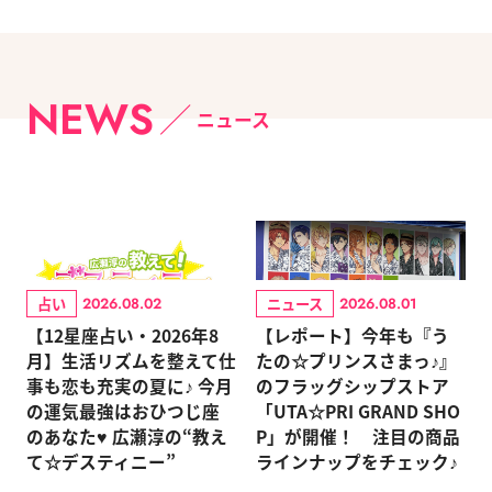
NEWS
ニュース
占い
ニュース
2026.08.02
2026.08.01
【12星座占い・2026年8
【レポート】今年も『う
月】生活リズムを整えて仕
たの☆プリンスさまっ♪』
事も恋も充実の夏に♪ 今月
のフラッグシップストア
の運気最強はおひつじ座
「UTA☆PRI GRAND SHO
のあなた♥ 広瀬淳の“教え
P」が開催！ 注目の商品
て☆デスティニー”
ラインナップをチェック♪