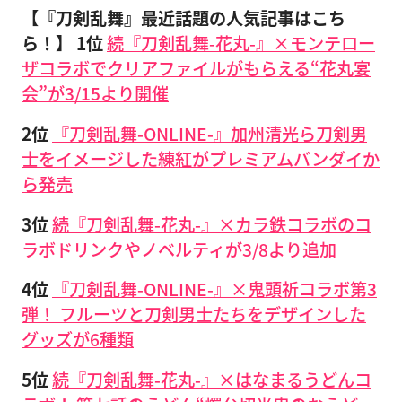
【『刀剣乱舞』最近話題の人気記事はこち
ら！】
1位
続『刀剣乱舞-花丸-』×モンテロー
ザコラボでクリアファイルがもらえる“花丸宴
会”が3/15より開催
2位
『刀剣乱舞-ONLINE-』加州清光ら刀剣男
士をイメージした練紅がプレミアムバンダイか
ら発売
3位
続『刀剣乱舞-花丸-』×カラ鉄コラボのコ
ラボドリンクやノベルティが3/8より追加
4位
『刀剣乱舞-ONLINE-』×鬼頭祈コラボ第3
弾！ フルーツと刀剣男士たちをデザインした
グッズが6種類
5位
続『刀剣乱舞-花丸-』×はなまるうどんコ