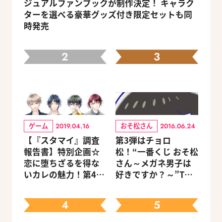
ジュアルファンブックが制作決定！ キャラク
ターを選べる豪華グッズ付き限定セットも同
時発売
2
3
ゲーム
おそ松さん
2019.04.16
2016.06.24
【『スタマイ』調査
第3弾はチョロ
報告書】特別企画☆
松！“一番くじ おそ松
恋に堕ちざるを得な
さん～メガネ男子は
いカレの魅力！第4
好きですか？～”Twit
回：Revel編
terキャンペーン
4
5