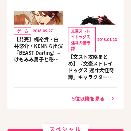
ゲーム
文豪ストレ
2018.09.27
イドッグス
【発売】梶裕貴・白
2018.01.23
迷ヰ犬怪奇
井悠介・KENNら出演
譚
『BEAST Darling! ～
【文スト攻略まと
けもみみ男子と秘密
め】『文豪ストレイ
の寮～』がNintendo
ドッグス 迷ヰ犬怪奇
Switchで登場
譚』キャラクターの
育てかたは？ バトル
最強チームを作る！
5位以降を見る
スペシャル