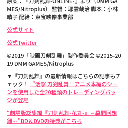
原案：『刀剣乱舞-ONLINE-』より（DMM GA
MES/Nitroplus） 監督：耶雲哉治 脚本：小林
靖子 配給：東宝映像事業部
公式サイト
公式Twitter
©2019「映画刀剣乱舞」製作委員会 ©2015-20
19 DMM GAMES/Nitroplus
▼『刀剣乱舞』の最新情報はこちらの記事もチ
ェック！
『活撃 刀剣乱舞』アニメ本編のシー
ンを使用した全20種類のトレーディングバッ
ジが登場
“劇場版総集編『刀剣乱舞-花丸-』～幕間回想
録～”BD＆DVDの特典がこちら