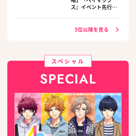
略】『ベイマック
カーニバル』など、
ス』イベント先行体
人気作のオリジナル
験レポート
グッズ付きアニメイ
トセットが予約受付
5位以降を見る
中！
スペシャル
SPECIAL