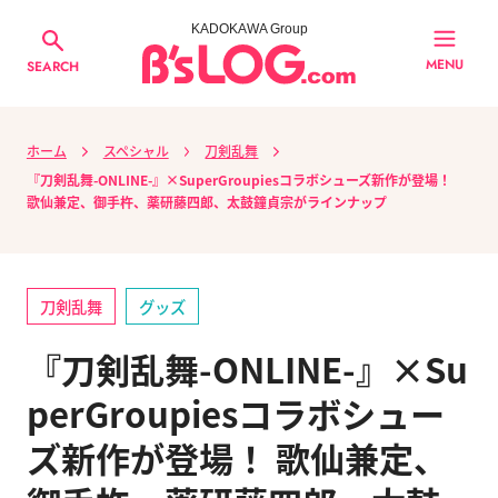
KADOKAWA Group
MENU
SEARCH
ホーム
スペシャル
刀剣乱舞
『刀剣乱舞-ONLINE-』×SuperGroupiesコラボシューズ新作が登場！
歌仙兼定、御手杵、薬研藤四郎、太鼓鐘貞宗がラインナップ
刀剣乱舞
グッズ
『刀剣乱舞-ONLINE-』×Su
perGroupiesコラボシュー
ズ新作が登場！ 歌仙兼定、