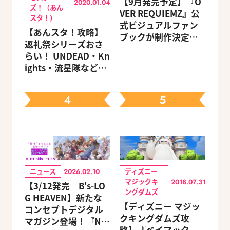
【9月発売予定】『O
2020.01.04
ズ！（あん
VER REQUIEMZ』公
スタ！）
式ビジュアルファン
【あんスタ！攻略】
ブックが制作決定！
返礼祭シリーズおさ
キャラクターを選べ
らい！ UNDEAD・Kn
る豪華グッズ付き限
ights・流星隊など、
定セットも同時発売
先輩たちの進路もチ
ェック
4
5
ニュース
ディズニー
2026.02.10
マジックキ
2018.07.31
【3/12発売 B's-LO
ングダムズ
G HEAVEN】新たな
【ディズニー マジッ
コンセプトデジタル
クキングダムズ攻
マガジン登場！『NU: