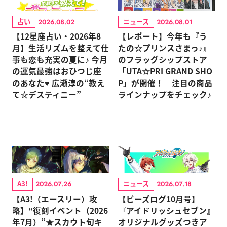
占い
ニュース
2026.08.02
2026.08.01
【12星座占い・2026年8
【レポート】今年も『う
月】生活リズムを整えて仕
たの☆プリンスさまっ♪』
事も恋も充実の夏に♪ 今月
のフラッグシップストア
の運気最強はおひつじ座
「UTA☆PRI GRAND SHO
のあなた♥ 広瀬淳の“教え
P」が開催！ 注目の商品
て☆デスティニー”
ラインナップをチェック♪
A3!
ニュース
2026.07.26
2026.07.18
【A3!（エースリー）攻
【ビーズログ10月号】
略】“復刻イベント（2026
『アイドリッシュセブン』
年7月）”★スカウト旬キ
オリジナルグッズつきア