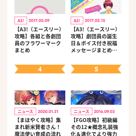
A3!
A3!
2017.05.09
2017.02.15
【A3!（エースリー）
【A3!（エースリー）
攻略】各組と各劇団
攻略】劇団員の誕生
員のフラワーマーク
日＆ボイス付き祝福
まとめ
メッセージまとめ
（※随時更新）
4
5
ニュース
ニュース
2020.01.31
2016.09.03
【まほやく攻略】集
【FGO攻略】初級編
まれ新米賢者さん！
その12★概念礼装強
魔法使い育成の流れ
化＆進化でより強力