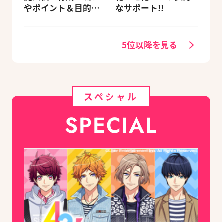
やポイント＆目的別
なサポート!!
オススメスポットを
紹介《2020.11追加更
新》
5位以降を見る
スペシャル
SPECIAL