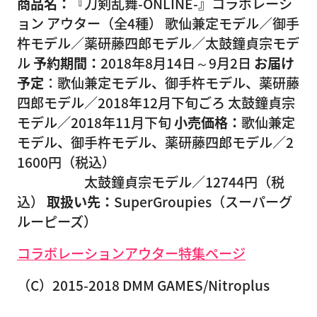
商品名：
『刀剣乱舞-ONLINE-』コラボレーシ
ョン アウター（全4種） 歌仙兼定モデル／御手
杵モデル／薬研藤四郎モデル／太鼓鐘貞宗モデ
ル
予約期間：
2018年8月14日～9月2日
お届け
予定
：歌仙兼定モデル、御手杵モデル、薬研藤
四郎モデル／2018年12月下旬ごろ 太鼓鐘貞宗
モデル／2018年11月下旬
小売価格：
歌仙兼定
モデル、御手杵モデル、薬研藤四郎モデル／2
1600円（税込）
太鼓鐘貞宗モデル／12744円（税
込）
取扱い先：
SuperGroupies（スーパーグ
ルーピーズ）
コラボレーションアウター特集ページ
（C）2015-2018 DMM GAMES/Nitroplus