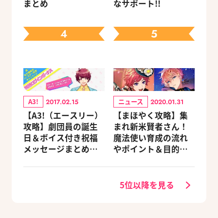
まとめ
なサポート!!
4
5
A3!
ニュース
2017.02.15
2020.01.31
【A3!（エースリー）
【まほやく攻略】集
攻略】劇団員の誕生
まれ新米賢者さん！
日＆ボイス付き祝福
魔法使い育成の流れ
メッセージまとめ
やポイント＆目的別
（※随時更新）
オススメスポットを
紹介《2020.11追加更
新》
5位以降を見る