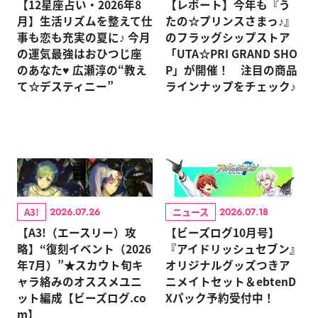
【12星座占い・2026年8
【レポート】今年も『う
月】生活リズムを整えて仕
たの☆プリンスさまっ♪』
事も恋も充実の夏に♪ 今月
のフラッグシップストア
の運気最強はおひつじ座
「UTA☆PRI GRAND SHO
のあなた♥ 広瀬淳の“教え
P」が開催！ 注目の商品
て☆デスティニー”
ラインナップをチェック♪
A3!
ニュース
2026.07.26
2026.07.18
【A3!（エースリー）攻
【ビーズログ10月号】
略】“復刻イベント（2026
『アイドリッシュセブン』
年7月）”★スカウト旬キ
オリジナルグッズつきア
ャラ絡みのオススメユニ
ニメイトセット＆ebtenD
ット編成【ビーズログ.co
Xパック予約受付中！
m】