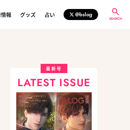
籍情報
グッズ
占い
@bslog
SEARCH
最新号
LATEST ISSUE