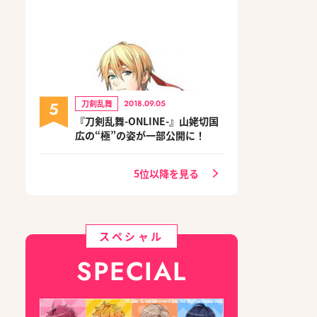
5
刀剣乱舞
2018.09.05
『刀剣乱舞-ONLINE-』山姥切国
広の“極”の姿が一部公開に！
5位以降を見る
スペシャル
SPECIAL