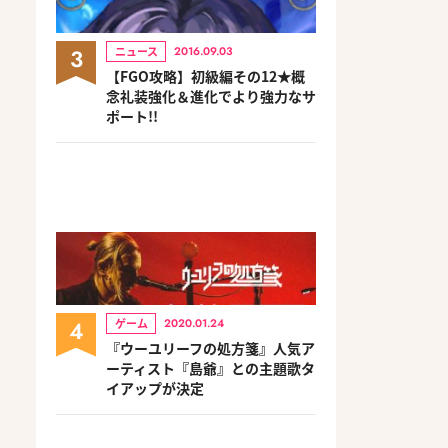
3
ニュース
2016.09.03
【FGO攻略】初級編その12★概
念礼装強化＆進化でより強力なサ
ポート!!
4
ゲーム
2020.01.24
『ウーユリーフの処方箋』人気ア
ーティスト『島爺』との主題歌タ
イアップが決定