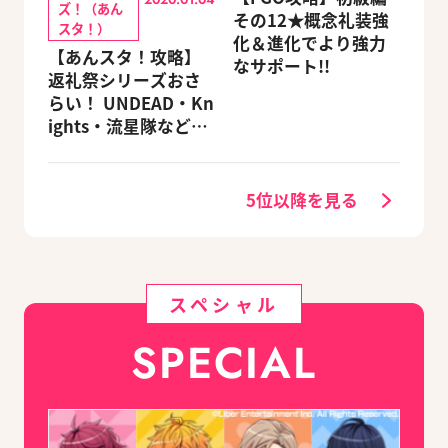
ズ！（あん
その12★概念礼装強
スタ！）
化＆進化でより強力
【あんスタ！攻略】
なサポート!!
返礼祭シリーズおさ
らい！ UNDEAD・Kn
ights・流星隊など、
先輩たちの進路もチ
ェック
5位以降を見る
スペシャル
SPECIAL