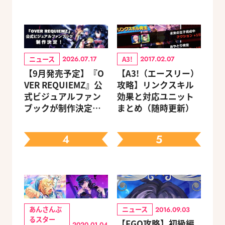
ニュース
A3!
2026.07.17
2017.02.07
【9月発売予定】『O
【A3!（エースリー）
VER REQUIEMZ』公
攻略】リンクスキル
式ビジュアルファン
効果と対応ユニット
ブックが制作決定！
まとめ（随時更新）
キャラクターを選べ
る豪華グッズ付き限
4
5
定セットも同時発売
あんさんぶ
ニュース
2016.09.03
るスター
【FGO攻略】初級編
2020.01.04