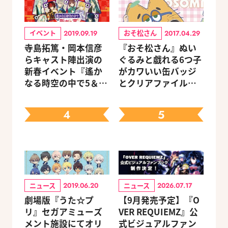
イベント
おそ松さん
2019.09.19
2017.04.29
寺島拓篤・岡本信彦
『おそ松さん』ぬい
らキャスト陣出演の
ぐるみと戯れる6つ子
新春イベント『遙か
がカワいい缶バッジ
なる時空の中で5＆6
とクリアファイルが
～新春の宴～』チケ
6/29発売
ットのGAMECITY優
4
5
先販売申込受付がス
タート！
ニュース
ニュース
2019.06.20
2026.07.17
劇場版『うた☆プ
【9月発売予定】『O
リ』セガアミューズ
VER REQUIEMZ』公
メント施設にてオリ
式ビジュアルファン