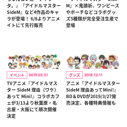
タ。』『アイドルマスター
M』×鬼頭祈、ワンピース
SideM』など4作品のキャ
やポーチなどコラボグッ
ラが登場！ 6/8よりアニメ
ズ5種類が完全受注生産で
イトにて先行販売
登場
イベント
グッズ
2019.02.21
2018.12.11
TVアニメ『アイドルマス
アニメ『アイドルマスター
ター SideM 理由（ワケ）
SideM 理由あってMini!』
あって Mini!』コラボカフ
BD＆DVDが2019/3/27発
ェが3/13より秋葉原・名
売決定、各種特典情報も
古屋・大阪にて順次開催
決定