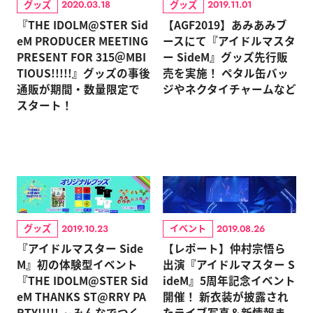
グッズ
グッズ
2020.03.18
2019.11.01
『THE IDOLM@STER Sid
【AGF2019】あみあみブ
eM PRODUCER MEETING
ースにて『アイドルマスタ
PRESENT FOR 315＠MBI
ー SideM』グッズ先行販
TIOUS!!!!!』グッズの事後
売を実施！ ペタル缶バッ
通販が期間・数量限定で
ジやネクタイチャームなど
スタート！
グッズ
イベント
2019.10.23
2019.08.26
『アイドルマスター Side
【レポート】仲村宗悟ら
M』初の体験型イベント
出演『アイドルマスター S
『THE IDOLM@STER Sid
ideM』5周年記念イベント
eM THANKS ST@RRY PA
開催！ 新衣装が披露され
RTY!!!!! ～みんなでつく
たライブ写真＆新情報ま