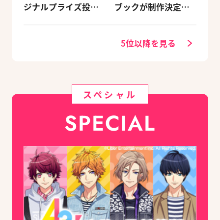
ジナルプライズ投入
ブックが制作決定！
＆グッズプレゼント
キャラクターを選べ
キャンペーンが開催
る豪華グッズ付き限
決定
定セットも同時発売
5位以降を見る
スペシャル
SPECIAL