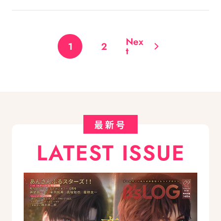
Nex
1
2
t
最新号
LATEST ISSUE