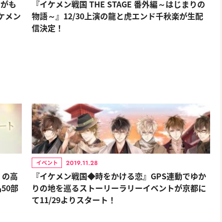
ムがも
『イケメン戦国 THE STAGE 番外編～はじまりの
ケメン
物語～』12/30上演の龍と虎エンド千秋楽が生配
信決定！
2019.11.28
イベント
』の高
『イケメン戦国◆時をかける恋』GPS連動でゆか
50部
りの地を巡るストーリーラリーイベントが京都に
て11/29よりスタート！