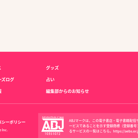
ス
グッズ
ーズログ
占い
報
編集部からのお知らせ
ABJマークは、この電子書店・電子書籍配
バシーポリシー
ービスであることを示す登録商標（登録番号 第6
 Inc.
るサービスの一覧はこちら。
https://aebs.or.