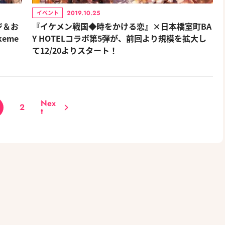
2019.10.25
イベント
ジ＆お
『イケメン戦国◆時をかける恋』×日本橋室町BA
eme
Y HOTELコラボ第5弾が、前回より規模を拡大し
て12/20よりスタート！
Nex
2
t