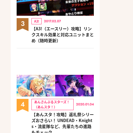
3
A3!
2017.02.07
【A3!（エースリー）攻略】リン
クスキル効果と対応ユニットまと
め（随時更新）
4
あんさんぶるスターズ！
2020.01.04
（あんスタ！）
【あんスタ！攻略】返礼祭シリー
ズおさらい！ UNDEAD・Knight
s・流星隊など、先輩たちの進路
もチェック