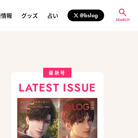
籍情報
グッズ
占い
@bslog
SEARCH
最新号
LATEST ISSUE