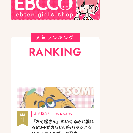
人気ランキング
RANKING
おそ松さん
2017.04.29
1
『おそ松さん』ぬいぐるみと戯れ
る6つ子がカワいい缶バッジとク
リアファイルが6/29発売